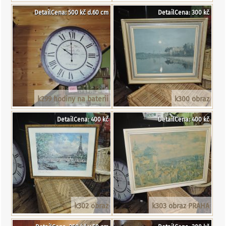
DetailCena: 500 kč d.60 cm
DetailCena: 300 kč
k299 hodiny na baterii
k300 obraz
DetailCena: 400 kč
DetailCena: 400 kč
k302 obraz
k303 obraz PRAHA