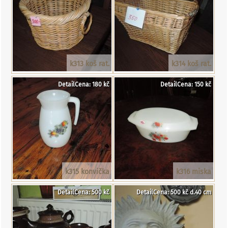
k313 koš rat.
k314 koš rat.
DetailCena: 180 kč
DetailCena: 150 kč
k315 konvička
k316 miska
DetailCena: 500 kč
DetailCena: 500 kč d.40 cm