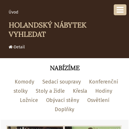
Úvod
HOLANDSKÝ NÁBYTEK
VYHLEDAT
›
Detail
NABÍZÍME
Komody
Sedací soupravy
Konferenční
stolky
Stoly a židle
Křesla
Hodiny
Ložnice
Obývací stěny
Osvětlení
Doplňky