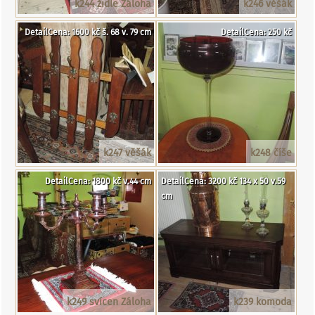
k244 židle Záloha
k246 věšák
DetailCena: 1600 kč š. 68 v. 79 cm
DetailCena: 250 kč
k247 věšák
k248 číše
DetailCena: 1800 kč v.44 cm
DetailCena: 3200 kč 134 x 50 v.59
cm
k249 svícen Záloha
k239 komoda