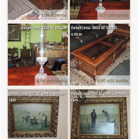
k194 komoda
k211 petrojejka
DetailCena: 1200 kč v.52cm
DetailCena: 3800 kč 130x52
v.41cm
k210 petrolejka
k197 stůl konfer.
DetailCena: 700 kč umělá hmota -
DetailCena: 700 kč umělá hmota -
rám
rám