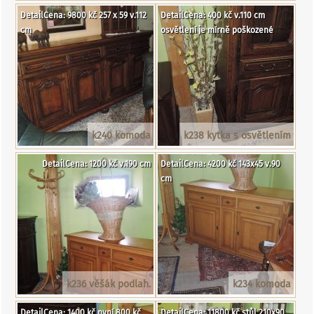
DetailCena: 9800 kč 257 x 59 v.112
DetailCena: 400 kč v.110 cm
cm
osvětlení je mírně poškozené
k240 komoda
k238 kytka s osvětlením
DetailCena: 1200 kč v.190 cm
DetailCena: 4200 kč 143x45 v.90
cm
k236 věšák podlah.
k234 komoda
DetailCena: 1400 kč nyní 800 kč
DetailCena: 11800 kč stůl 210x90