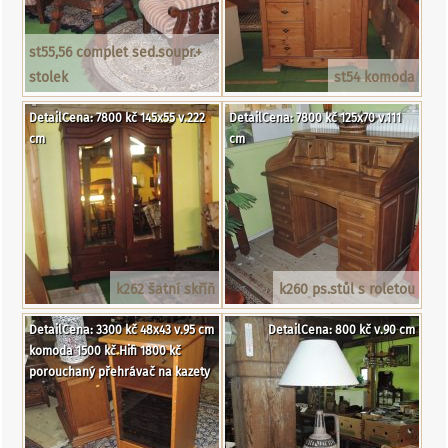
st55,56 complet sed.soupr.+
stolek
st54 komoda
DetailCena: 7800 kč 145x55 v.222
DetailCena: 7800 kč 125x70 v.111
cm
cm
k262 šatní skříň
k260 ps.stůl s roletou
DetailCena: 3300 kč 48x43 v.95 cm
DetailCena: 800 kč v.90 cm
komoda 1500 kč Hifi 1800 kč
porouchaný přehrávač na kazety