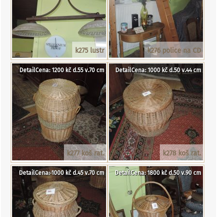
k275 lustr
k276 police na CD
DetailCena: 1200 kč d.55 v.70 cm
DetailCena: 1000 kč d.50 v.44 cm
k277 koš rat.
k278 koš rat.
DetailCena: 1000 kč d.45 v.70 cm
DetailCena: 1800 kč d.50 v.90 cm