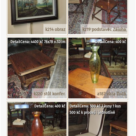
k214 obraz
k219 podstavec Záloha
DetailCena: 4400 kč 78x78 v.52cm
DetailCena: 400 kč
k220 stůl konfer.
a187 váza žlutá
DetailCena: 400 kč
DetailCena: 500 kč 3 kusy 1 kus
500 kč k prodeji i jednotlivě