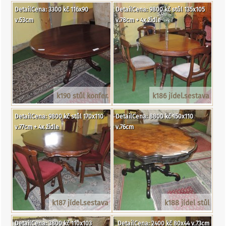
DetailCena: 3300 kč 116x90
DetailCena: 9800 kč stůl 135x105
v.53cm
v.78cm + 4x židle
k190 stůl konfer.
k186 jídel.sestava
DetailCena: 9800 kč stůl 170x110
DetailCena: 8800 kč 150x110
v.77cm + 4x židle
v.76cm
k187 jídel.sestava
k188 jídel stůl
DetailCena: 3800 kč 110x103
DetailCena: 2400 kč 80x44 v.73cm