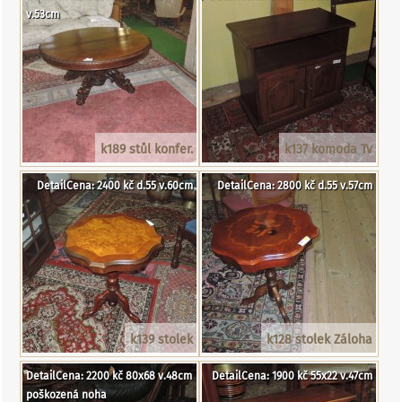
v.53cm
k189 stůl konfer.
k137 komoda Tv
DetailCena: 2400 kč d.55 v.60cm
DetailCena: 2800 kč d.55 v.57cm
k139 stolek
k128 stolek Záloha
DetailCena: 2200 kč 80x68 v.48cm
DetailCena: 1900 kč 55x22 v.47cm
poškozená noha