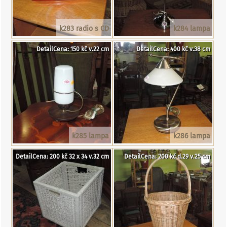
k283 radio s CD
k284 lampa
DetailCena: 150 kč v.22 cm
DetailCena: 400 kč v.38 cm
k285 lampa
k286 lampa
DetailCena: 200 kč 32 x 34 v.32 cm
DetailCena: 200 kč d.29 v.25 cm