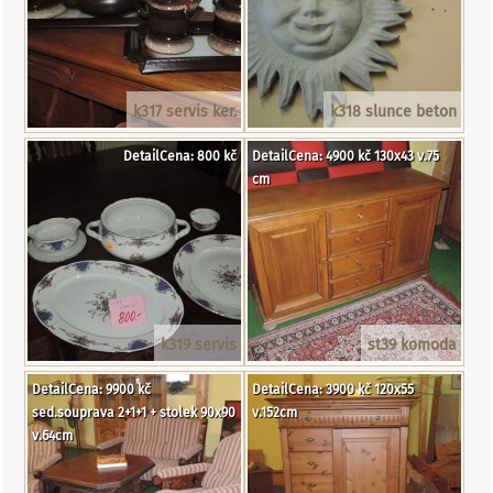
k317 servis ker.
k318 slunce beton
DetailCena: 800 kč
DetailCena: 4900 kč 130x43 v.75
cm
k319 servis
st39 komoda
DetailCena: 9900 kč
DetailCena: 3900 kč 120x55
sed.souprava 2+1+1 + stolek 90x90
v.152cm
v.64cm