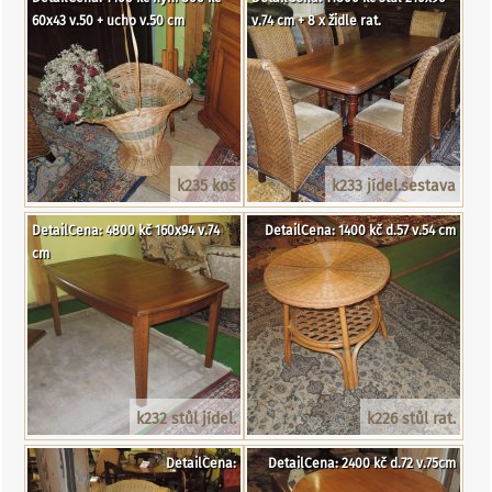
60x43 v.50 + ucho v.50 cm
v.74 cm + 8 x židle rat.
k235 koš
k233 jídel.sestava
DetailCena: 4800 kč 160x94 v.74
DetailCena: 1400 kč d.57 v.54 cm
cm
k232 stůl jídel.
k226 stůl rat.
DetailCena:
DetailCena: 2400 kč d.72 v.75cm