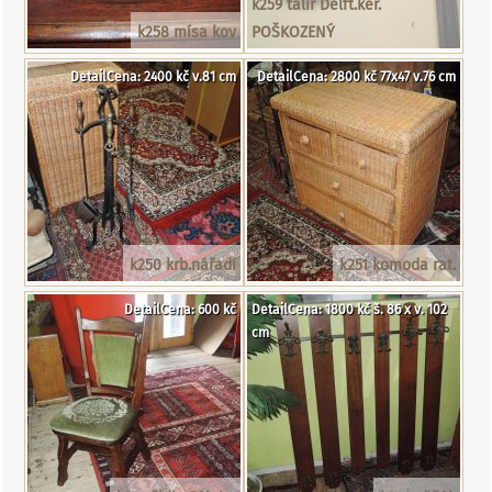
k259 talíř Delft.ker.
k258 mísa kov
POŠKOZENÝ
DetailCena: 2400 kč v.81 cm
DetailCena: 2800 kč 77x47 v.76 cm
k250 krb.nářadí
k251 komoda rat.
DetailCena: 600 kč
DetailCena: 1800 kč š. 86 x v. 102
cm