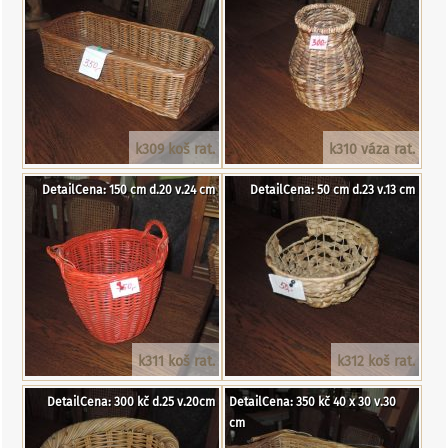
k309 koš rat.
k310 váza rat.
DetailCena: 150 cm d.20 v.24 cm
DetailCena: 50 cm d.23 v.13 cm
k311 koš rat.
k312 koš rat.
DetailCena: 300 kč d.25 v.20cm
DetailCena: 350 kč 40 x 30 v.30
cm