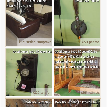
DetailCena: š.150 hl.90 v.80cm
DetailCena: 500 kč
š.170 hl.90 v.80 cm
k321 sedací souprava
k221 pásmo
DetailCena: 2800 kč 20x45 cm
DetailCena: 8900 kč postel š.180
hl.200 cm výška čela 90 cm 2x
noč.stolek 46x35 v.55 cm skříň
280 x 65 v. 204 cm komoda 103x53
k320 telefon
st64 ložnice
DetailCena: 2800 kč
DetailCena: 3300 kč 157x47 v.92cm