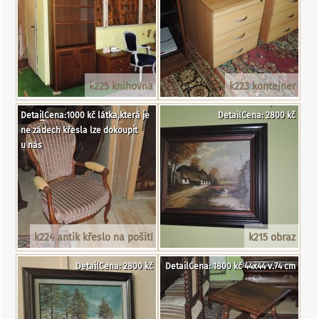
k225 knihovna
k223 kontejner
DetailCena:1000 kč látka,která je
DetailCena: 2800 kč
ne zádech křesla lze dokoupit
u nás
k224 antik křeslo na pošití
k215 obraz
DetailCena: 2800 kč
DetailCena: 1800 kč 44x44 v.74 cm