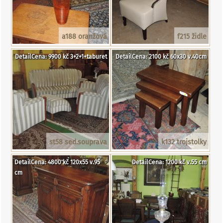
a188 oranžová
f215 židle
DetailCena: 9900 kč 3+2+1+taburet
DetailCena: 2100 kč 60x30 v.40cm
st58 sed.souprava
k132 trojstolky
DetailCena: 4800 kč 120x55 v.95
DetailCena: 1200 kč v.55 cm
cm