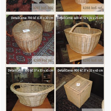
k287 koš bílý
k288 koš rat.
DetailCena: 700 kč d.35 v.30 cm
DetailCena: 400 kč 52 x 34 v.25 cm
k289 koš rat.
k290 koš rat.
DetailCena: 300 kč 37 x 33 v.45 cm
DetailCena: 900 kč 37 x 33 v.45 cm