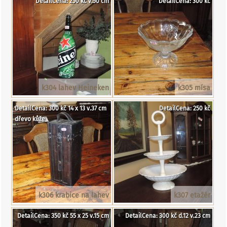
DetailCena: 250 kč v.50 cm
DetailCena: 300 kč
k304 lahev Heineken
k305 mísa
DetailCena: 300 kč 14 x 13 v.37 cm
DetailCena: 250 kč
dřevo kůže
k306 krabice na lahev
k307 etažér
DetailCena: 350 kč 55 x 25 v.15 cm
DetailCena: 300 kč d.12 v.23 cm