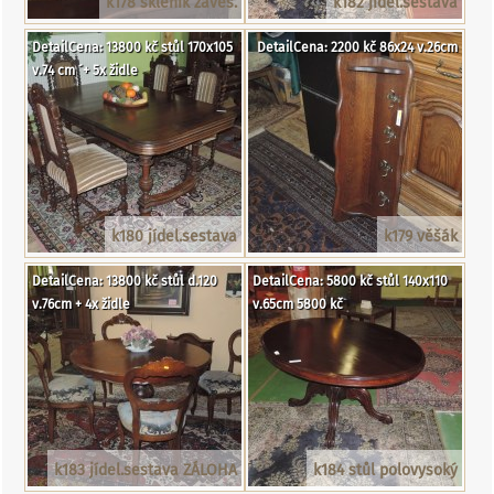
k178 skleník závěs.
k182 jídel.sestava
DetailCena: 13800 kč stůl 170x105
DetailCena: 2200 kč 86x24 v.26cm
v.74 cm ´+ 5x židle
k180 jídel.sestava
k179 věšák
DetailCena: 13800 kč stůl d.120
DetailCena: 5800 kč stůl 140x110
v.76cm + 4x židle
v.65cm 5800 kč
k183 jídel.sestava ZÁLOHA
k184 stůl polovysoký