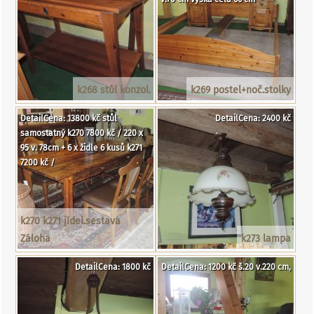
k268 stůl konzol.
k269 postel+noč.stolky
DetailCena: 13800 kč stůl
DetailCena: 2400 kč
samostatný k270 7800 kč / 220 x
95 v. 78cm + 6 x židle 6 kusů k271
7200 kč /
k270 k271 jídel.sestava
Záloha
k273 lampa
DetailCena: 1800 kč
DetailCena: 1200 kč š.20 v.220 cm,