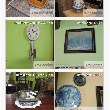
k261 Hifi skříň
k253 lampa
DetailCena: 2800 kč 74x25 cm
DetailCena: 300 kč
k254 hodiny
k256 obraz
DetailCena: 300 cm d.33 cm
DetailCena: 300 kč