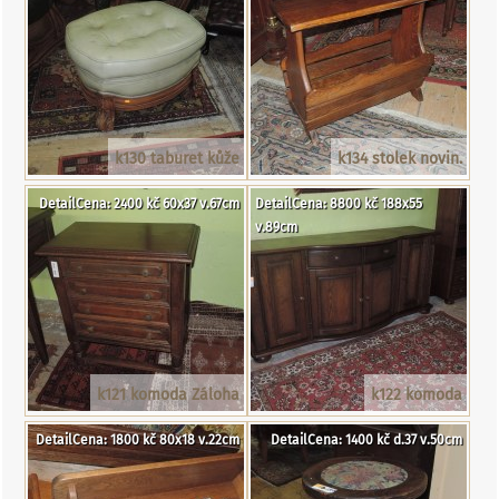
k130 taburet kůže
k134 stolek novin.
DetailCena: 2400 kč 60x37 v.67cm
DetailCena: 8800 kč 188x55
v.89cm
k121 komoda Záloha
k122 komoda
DetailCena: 1800 kč 80x18 v.22cm
DetailCena: 1400 kč d.37 v.50cm