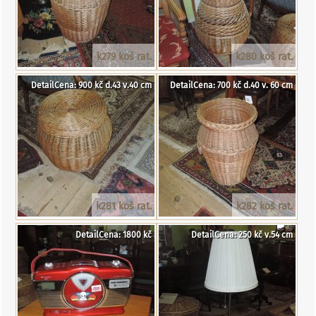
k279 koš rat.
k280 koš rat.
DetailCena: 900 kč d.43 v.40 cm
DetailCena: 700 kč d.40 v. 60 cm
k281 koš rat.
k282 koš rat.
DetailCena: 1800 kč
DetailCena: 250 kč v.54 cm