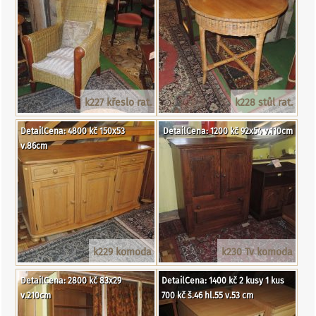
k227 křeslo rat.
k228 stůl rat.
DetailCena: 4800 kč 150x53
DetailCena: 1200 kč 92x54 v.110cm
v.86cm
k229 komoda
k230 Tv komoda
DetailCena: 2800 kč 83x29
DetailCena: 1400 kč 2 kusy 1 kus
v.210cm
700 kč š.46 hl.55 v.53 cm