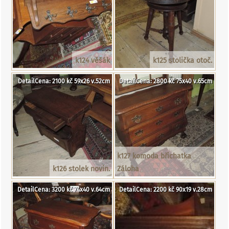
k124 věšák
k125 stolička otoč.
DetailCena: 2100 kč 59x26 v.52cm
DetailCena: 2800 kč 75x40 v.65cm
k127 komoda břichatka
k126 stolek novin.
Záloha
DetailCena: 3200 kč 74x40 v.64cm
DetailCena: 2200 kč 90x19 v.28cm