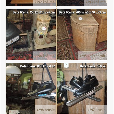
k292 koš rat.
k293 koš rat.
DetailCena: 150 kč d.16 v.47 cm
DetailCena: 700 kč 40 x 40 v.73 cm
k294 koš rat.
k295 koš rat.roh.
DetailCena: 850 kč vel.47
DetailCena: 550 kč
k296 brusle
k297 brusle