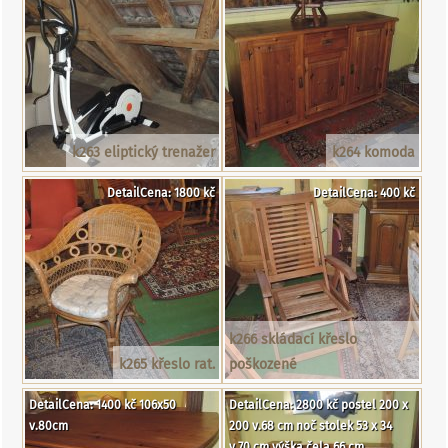
k263 eliptický trenažer
k264 komoda
DetailCena: 1800 kč
DetailCena: 400 kč
k266 skládací křeslo
k265 křeslo rat.
poškozené
DetailCena: 1400 kč 106x50
DetailCena: 2800 kč postel 200 x
v.80cm
200 v.68 cm noč stolek 53 x 34
v.70 cm výška čela 66 cm