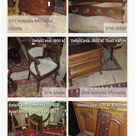
k117 komoda břichatka
Záloha
k116 věšák
DetailCena: 1800 kč
DetailCena: 3800 kč 75x40 v.67cm
k114 křeslo
k129 komoda břichatka
DetailCena: complet 3200 kč 2
DetailCena: 2200 kč 87x20cm
kusy/ pouze v páru k prodeji /