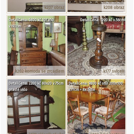
k207 obraz
k208 obraz
DetailCena: 5800 kč 107 x50
DetailCena: 1200 kč v.56cm
v.192cm
k202 komoda se zrcadlem
k177 svícen
DetailCena: 2200 kč 80x20 v.75cm
DetailCena: 9800 kč stůl 200x100
praslé sklo
v.77cm + 8x židle