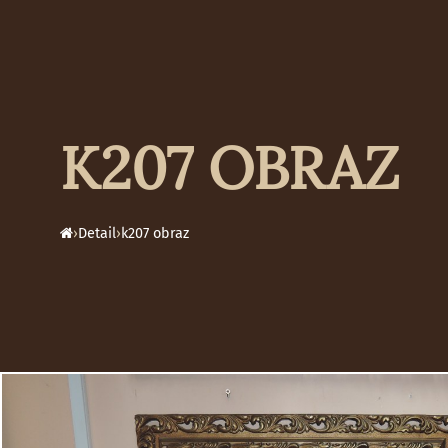
K207 OBRAZ
›
Detail
›
k207 obraz