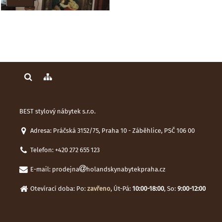
BEST stylový nábytek s.r.o.
Adresa: Práčská 3152/75, Praha 10 - Záběhlice, PSČ 106 00
Telefon:
+420 272 655 123
E-mail:
prodejna
holandskynabytekpraha.cz
Otevírací doba: Po:
zavřeno
, Út-Pá:
10:00-18:00
, So:
9:00-12:00