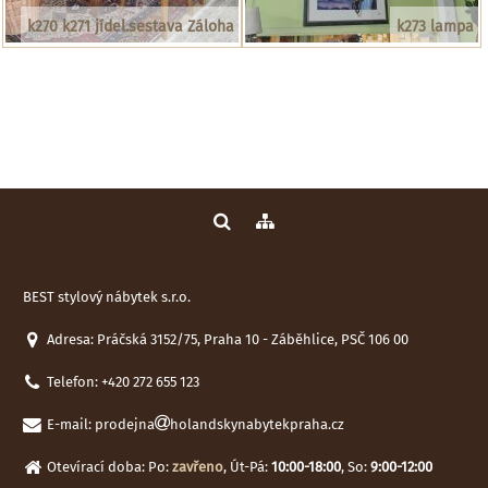
k270 k271 jídel.sestava Záloha
k273 lampa
BEST stylový nábytek s.r.o.
Adresa: Práčská 3152/75, Praha 10 - Záběhlice, PSČ 106 00
Telefon:
+420 272 655 123
E-mail:
prodejna
holandskynabytekpraha.cz
Otevírací doba: Po:
zavřeno
, Út-Pá:
10:00-18:00
, So:
9:00-12:00