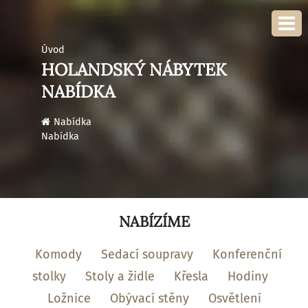
Úvod
HOLANDSKÝ NÁBYTEK
NABÍDKA
›
Nabídka
Nabídka
NABÍZÍME
Komody
Sedací soupravy
Konferenční
stolky
Stoly a židle
Křesla
Hodiny
Ložnice
Obývací stěny
Osvětlení