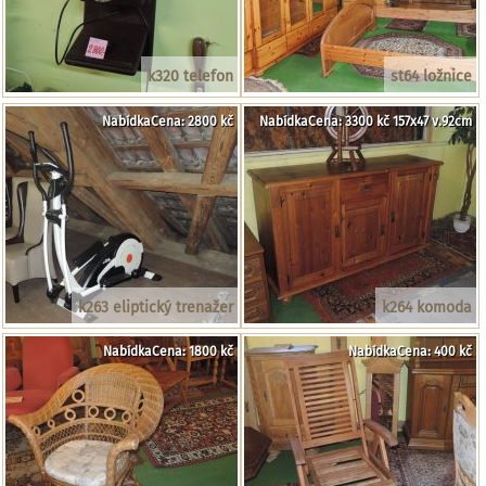
k320 telefon
st64 ložnice
NabídkaCena: 2800 kč
NabídkaCena: 3300 kč 157x47 v.92cm
k263 eliptický trenažer
k264 komoda
NabídkaCena: 1800 kč
NabídkaCena: 400 kč