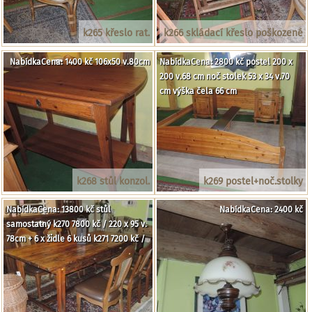
k265 křeslo rat.
k266 skládací křeslo poškozené
NabídkaCena: 1400 kč 106x50 v.80cm
NabídkaCena: 2800 kč postel 200 x
200 v.68 cm noč stolek 53 x 34 v.70
cm výška čela 66 cm
k268 stůl konzol.
k269 postel+noč.stolky
NabídkaCena: 13800 kč stůl
NabídkaCena: 2400 kč
samostatný k270 7800 kč / 220 x 95 v.
78cm + 6 x židle 6 kusů k271 7200 kč /