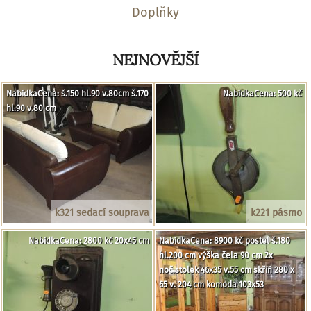
Doplňky
NEJNOVĚJŠÍ
NabídkaCena: š.150 hl.90 v.80cm š.170
NabídkaCena: 500 kč
hl.90 v.80 cm
k321 sedací souprava
k221 pásmo
NabídkaCena: 2800 kč 20x45 cm
NabídkaCena: 8900 kč postel š.180
hl.200 cm výška čela 90 cm 2x
noč.stolek 46x35 v.55 cm skříň 280 x
65 v. 204 cm komoda 103x53