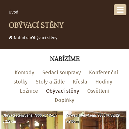
Úvod
OBÝVACÍ STĚNY
›
Nabídka
›
Obývací stěny
NABÍZÍME
Komody
Sedací soupravy
Konferenční
stolky
Stoly a židle
Křesla
Hodiny
Ložnice
Obývací stěny
Osvětlení
Doplňky
Obývací stěnyCena: 7800 kč 145x55
Obývací stěnyCena: 2800 kč 83x29
v.222 cm
v.210cm