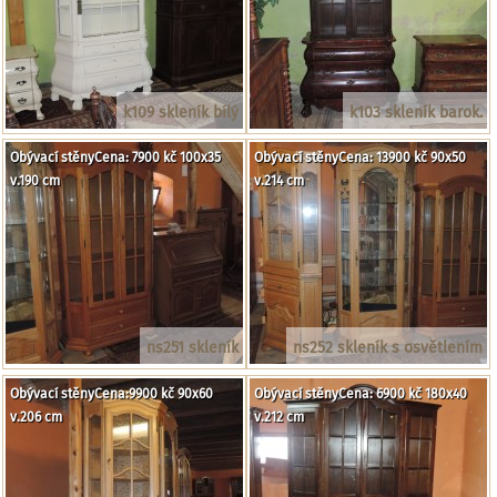
k109 skleník bílý
k103 skleník barok.
Obývací stěnyCena: 7900 kč 100x35
Obývací stěnyCena: 13900 kč 90x50
v.190 cm
v.214 cm
ns251 skleník
ns252 skleník s osvětlením
Obývací stěnyCena:9900 kč 90x60
Obývací stěnyCena: 6900 kč 180x40
v.206 cm
v.212 cm