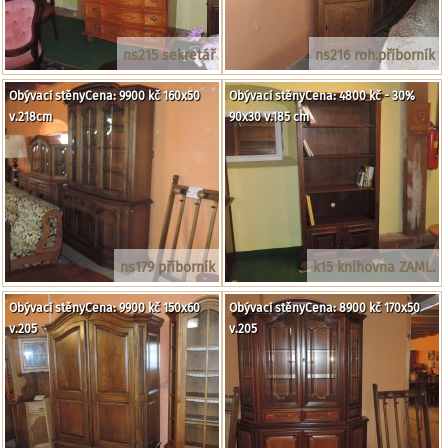
ns215 sekretář
ns216 roh.příborník
Obývací stěnyCena: 9900 kč 160x50
Obývací stěnyCena: 4800 kč - 30%
v.218cm
90x30 v.185 cm
ns179 příborník
k15 knihovna ZAML.
Obývací stěnyCena: 9900 kč 150x60
Obývací stěnyCena: 8900 kč 170x50
v.205
v.205