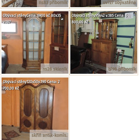
ns83 příborník
uv727 obýv.stěna
Obývací stěnyCena: 6900 kč 80x35
Obývací stěny95x42 v.185 Cena: 6
v.187
800,00 Kč
ns28 skleník
b798 příborník
Obývací stěny120x50v.190 Cena: 2
700,00 Kč
skříň antik-komis.