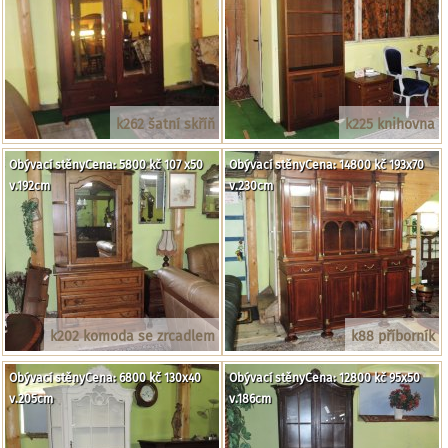
k262 šatní skříň
k225 knihovna
Obývací stěnyCena: 5800 kč 107 x50
Obývací stěnyCena: 14800 kč 193x70
v.192cm
v.230cm
k202 komoda se zrcadlem
k88 příborník
Obývací stěnyCena: 6800 kč 130x40
Obývací stěnyCena: 12800 kč 95x50
v.205cm
v.186cm