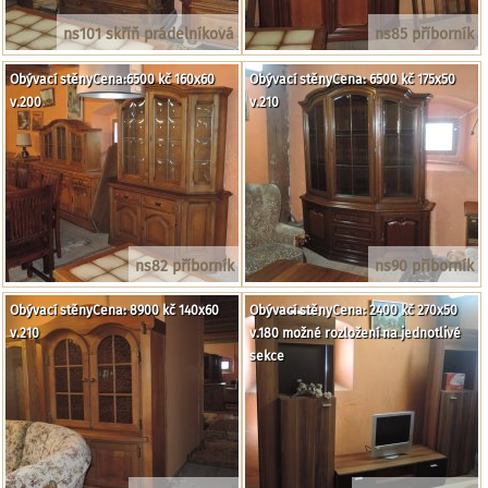
ns101 skříň prádelníková
ns85 příborník
Obývací stěnyCena:6500 kč 160x60
Obývací stěnyCena: 6500 kč 175x50
v.200
v.210
ns82 příborník
ns90 příborník
Obývací stěnyCena: 8900 kč 140x60
Obývací stěnyCena: 2400 kč 270x50
v.210
v.180 možné rozložení na jednotlivé
sekce