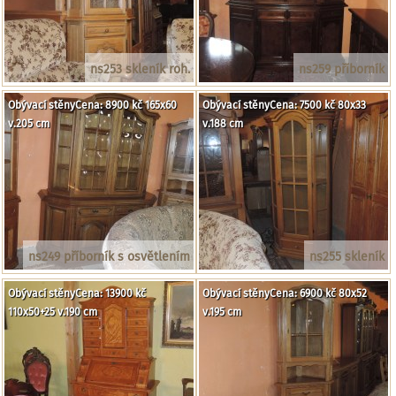
ns253 skleník roh.
ns259 příborník
Obývací stěnyCena: 8900 kč 165x60
Obývací stěnyCena: 7500 kč 80x33
v.205 cm
v.188 cm
ns249 příborník s osvětlením
ns255 skleník
Obývací stěnyCena: 13900 kč
Obývací stěnyCena: 6900 kč 80x52
110x50+25 v.190 cm
v.195 cm