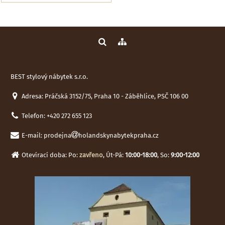
BEST stylový nábytek s.r.o.
Adresa: Práčská 3152/75, Praha 10 - Záběhlice, PSČ 106 00
Telefon:
+420 272 655 123
E-mail:
prodejna
holandskynabytekpraha.cz
Otevírací doba: Po:
zavřeno
, Út-Pá:
10:00-18:00
, So:
9:00-12:00