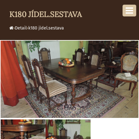
K180 JÍDEL.SESTAVA
›
Detail
›
k180 jídel.sestava