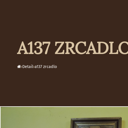
A137 ZRCADL
›
Detail
›
a137 zrcadlo