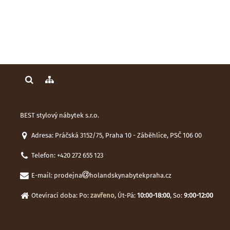
BEST stylový nábytek s.r.o.
Adresa: Práčská 3152/75, Praha 10 - Záběhlice, PSČ 106 00
Telefon:
+420 272 655 123
E-mail:
prodejna
holandskynabytekpraha.cz
Otevírací doba: Po:
zavřeno
, Út-Pá:
10:00-18:00
, So:
9:00-12:00