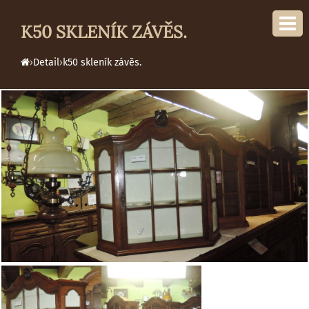
K50 SKLENÍK ZÁVĚS.
›
Detail
›
k50 skleník závěs.