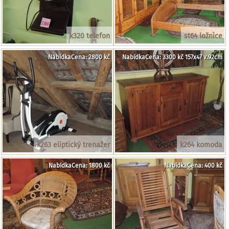
k320 telefon
st64 ložnice
NabídkaCena: 2800 kč
NabídkaCena: 3300 kč 157x47 v.92cm
k263 eliptický trenažer
k264 komoda
NabídkaCena: 1800 kč
NabídkaCena: 400 kč