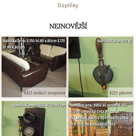
Doplňky
NEJNOVĚJŠÍ
NabídkaCena: š.150 hl.90 v.80cm š.170
NabídkaCena: 500 kč
hl.90 v.80 cm
k321 sedací souprava
k221 pásmo
NabídkaCena: 2800 kč 20x45 cm
NabídkaCena: 8900 kč postel š.180
hl.200 cm výška čela 90 cm 2x
noč.stolek 46x35 v.55 cm skříň 280 x
65 v. 204 cm komoda 103x53