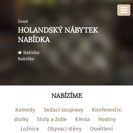
Úvod
HOLANDSKÝ NÁBYTEK
NABÍDKA
›
Nabídka
Nabídka
NABÍZÍME
Komody
Sedací soupravy
Konferenční
stolky
Stoly a židle
Křesla
Hodiny
Ložnice
Obývací stěny
Osvětlení