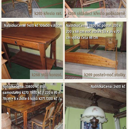
k265 křeslo rat.
k266 skládací křeslo poškozené
NabídkaCena: 1400 kč 106x50 v.80cm
NabídkaCena: 2800 kč postel 200 x
200 v.68 cm noč stolek 53 x 34 v.70
cm výška čela 66 cm
k268 stůl konzol.
k269 postel+noč.stolky
NabídkaCena: 13800 kč stůl
NabídkaCena: 2400 kč
samostatný k270 7800 kč / 220 x 95 v.
78cm + 6 x židle 6 kusů k271 7200 kč /