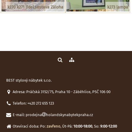
k270 k271 jídel.sestava Záloha
k273 lampa
BEST stylový nábytek s.r.o.
Adresa: Práčská 3152/75, Praha 10 - Záběhlice, PSČ 106 00
Telefon:
+420 272 655 123
E-mail:
prodejna
holandskynabytekpraha.cz
Otevírací doba: Po:
zavřeno
, Út-Pá:
10:00-18:00
, So:
9:00-12:00