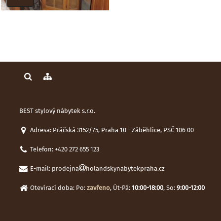
BEST stylový nábytek s.r.o.
Adresa: Práčská 3152/75, Praha 10 - Záběhlice, PSČ 106 00
Telefon:
+420 272 655 123
E-mail:
prodejna
holandskynabytekpraha.cz
Otevírací doba: Po:
zavřeno
, Út-Pá:
10:00-18:00
, So:
9:00-12:00