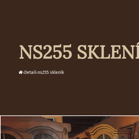
NS255 SKLEN
›
Detail
›
ns255 skleník