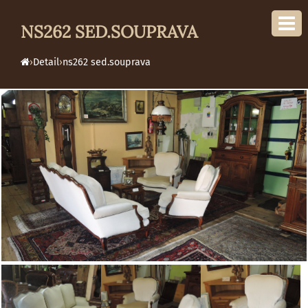
NS262 SED.SOUPRAVA
›
Detail
›
ns262 sed.souprava