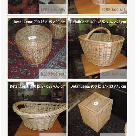
k287 koš bílý
k288 koš rat.
DetailCena: 700 kč d.35 v.30 cm
DetailCena: 400 kč 52 x 34 v.25 cm
k289 koš rat.
k290 koš rat.
DetailCena: 300 kč 37 x 33 v.45 cm
DetailCena: 900 kč 37 x 33 v.45 cm