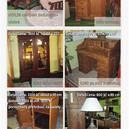
st55,56 complet sed.soupr.+
stolek
st54 komoda
DetailCena: 7800 kč 145x55 v.222
DetailCena: 7800 kč 125x70 v.111
cm
cm
k262 šatní skříň
k260 ps.stůl s roletou
DetailCena: 3300 kč 48x43 v.95 cm
DetailCena: 800 kč v.90 cm
komoda 1500 kč Hifi 1800 kč
porouchaný přehrávač na kazety