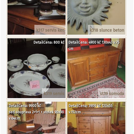
k317 servis ker.
k318 slunce beton
DetailCena: 800 kč
DetailCena: 4900 kč 130x43 v.75
cm
k319 servis
st39 komoda
DetailCena: 9900 kč
DetailCena: 3900 kč 120x55
sed.souprava 2+1+1 + stolek 90x90
v.152cm
v.64cm