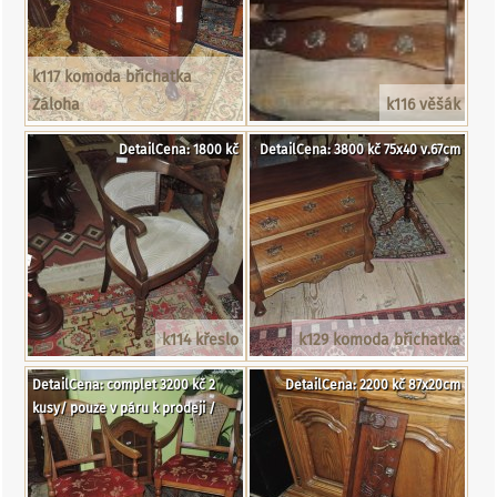
k117 komoda břichatka
Záloha
k116 věšák
DetailCena: 1800 kč
DetailCena: 3800 kč 75x40 v.67cm
k114 křeslo
k129 komoda břichatka
DetailCena: complet 3200 kč 2
DetailCena: 2200 kč 87x20cm
kusy/ pouze v páru k prodeji /