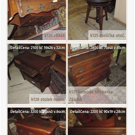
k124 věšák
k125 stolička otoč.
DetailCena: 2100 kč 59x26 v.52cm
DetailCena: 2800 kč 75x40 v.65cm
k127 komoda břichatka
k126 stolek novin.
Záloha
DetailCena: 3200 kč 74x40 v.64cm
DetailCena: 2200 kč 90x19 v.28cm