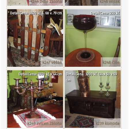
k244 židle Záloha
k246 věšák
DetailCena: 1600 kč š. 68 v. 79 cm
DetailCena: 250 kč
k247 věšák
k248 číše
DetailCena: 1800 kč v.44 cm
DetailCena: 3200 kč 134 x 50 v.59
cm
k249 svícen Záloha
k239 komoda