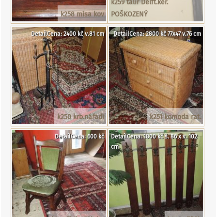
k259 talíř Delft.ker.
k258 mísa kov
POŠKOZENÝ
DetailCena: 2400 kč v.81 cm
DetailCena: 2800 kč 77x47 v.76 cm
k250 krb.nářadí
k251 komoda rat.
DetailCena: 600 kč
DetailCena: 1800 kč š. 86 x v. 102
cm