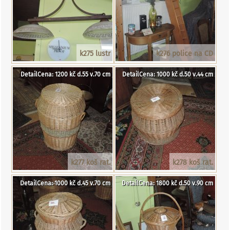
k275 lustr
k276 police na CD
DetailCena: 1200 kč d.55 v.70 cm
DetailCena: 1000 kč d.50 v.44 cm
k277 koš rat.
k278 koš rat.
DetailCena: 1000 kč d.45 v.70 cm
DetailCena: 1800 kč d.50 v.90 cm