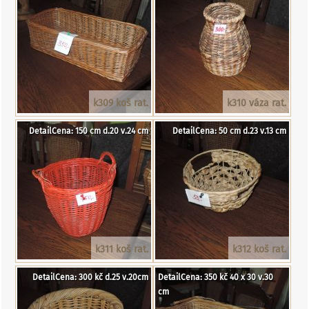
k309 koš rat.
k310 váza rat.
DetailCena: 150 cm d.20 v.24 cm
DetailCena: 50 cm d.23 v.13 cm
k311 koš rat.
k312 koš rat.
DetailCena: 300 kč d.25 v.20cm
DetailCena: 350 kč 40 x 30 v.30
cm