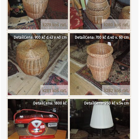
k279 koš rat.
k280 koš rat.
DetailCena: 900 kč d.43 v.40 cm
DetailCena: 700 kč d.40 v. 60 cm
k281 koš rat.
k282 koš rat.
DetailCena: 1800 kč
DetailCena: 250 kč v.54 cm