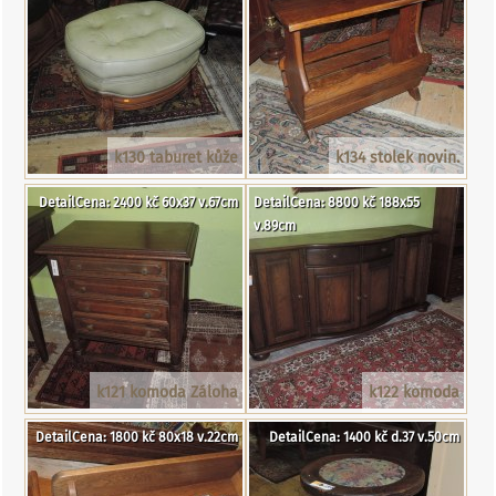
k130 taburet kůže
k134 stolek novin.
DetailCena: 2400 kč 60x37 v.67cm
DetailCena: 8800 kč 188x55
v.89cm
k121 komoda Záloha
k122 komoda
DetailCena: 1800 kč 80x18 v.22cm
DetailCena: 1400 kč d.37 v.50cm