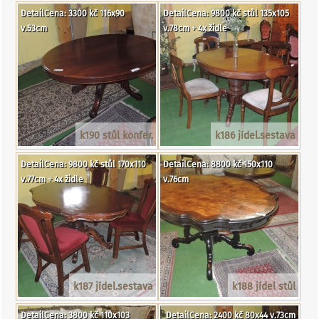
DetailCena: 3300 kč 116x90
DetailCena: 9800 kč stůl 135x105
v.53cm
v.78cm + 4x židle
k190 stůl konfer.
k186 jídel.sestava
DetailCena: 9800 kč stůl 170x110
DetailCena: 8800 kč 150x110
v.77cm + 4x židle
v.76cm
k187 jídel.sestava
k188 jídel stůl
DetailCena: 3800 kč 110x103
DetailCena: 2400 kč 80x44 v.73cm