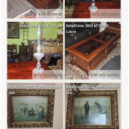
k194 komoda
k211 petrojejka
DetailCena: 1200 kč v.52cm
DetailCena: 3800 kč 130x52
v.41cm
k210 petrolejka
k197 stůl konfer.
DetailCena: 700 kč umělá hmota -
DetailCena: 700 kč umělá hmota -
rám
rám