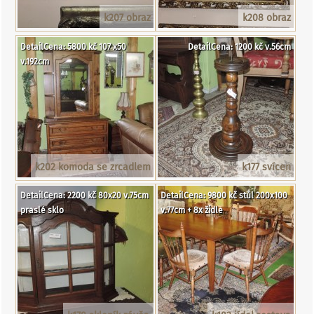
k207 obraz
k208 obraz
DetailCena: 5800 kč 107 x50
DetailCena: 1200 kč v.56cm
v.192cm
k202 komoda se zrcadlem
k177 svícen
DetailCena: 2200 kč 80x20 v.75cm
DetailCena: 9800 kč stůl 200x100
praslé sklo
v.77cm + 8x židle