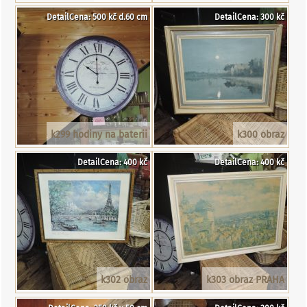
DetailCena: 500 kč d.60 cm
DetailCena: 300 kč
k299 hodiny na baterii
k300 obraz
DetailCena: 400 kč
DetailCena: 400 kč
k302 obraz
k303 obraz PRAHA