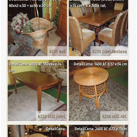
60x43 v.50 + ucho v.50 cm
v.74 cm + 8 x židle rat.
k235 koš
k233 jídel.sestava
DetailCena: 4800 kč 160x94 v.74
DetailCena: 1400 kč d.57 v.54 cm
cm
k232 stůl jídel.
k226 stůl rat.
DetailCena:
DetailCena: 2400 kč d.72 v.75cm