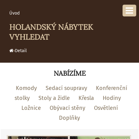
Úvod
HOLANDSKÝ NÁBYTEK
VYHLEDAT
›
Detail
NABÍZÍME
Komody
Sedací soupravy
Konferenční
stolky
Stoly a židle
Křesla
Hodiny
Ložnice
Obývací stěny
Osvětlení
Doplňky