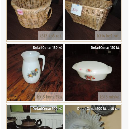
k313 koš rat.
k314 koš rat.
DetailCena: 180 kč
DetailCena: 150 kč
k315 konvička
k316 miska
DetailCena: 500 kč
DetailCena: 500 kč d.40 cm