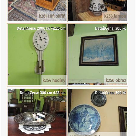
k261 Hifi skříň
k253 lampa
DetailCena: 2800 kč 74x25 cm
DetailCena: 300 kč
k254 hodiny
k256 obraz
DetailCena: 300 cm d.33 cm
DetailCena: 300 kč