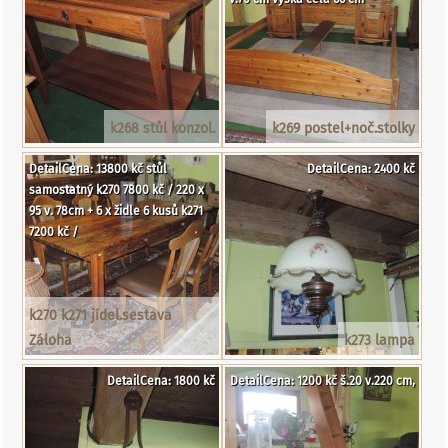
k268 stůl konzol.
k269 postel+noč.stolky
DetailCena: 13800 kč stůl
DetailCena: 2400 kč
samostatný k270 7800 kč / 220 x
95 v. 78cm + 6 x židle 6 kusů k271
7200 kč /
k270 k271 jídel.sestava
Záloha
k273 lampa
DetailCena: 1800 kč
DetailCena: 1200 kč š.20 v.220 cm,