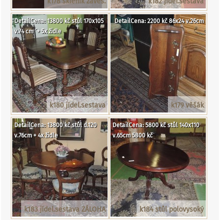
k178 skleník závěs.
k182 jídel.sestava
DetailCena: 13800 kč stůl 170x105
DetailCena: 2200 kč 86x24 v.26cm
v.74 cm ´+ 5x židle
k180 jídel.sestava
k179 věšák
DetailCena: 13800 kč stůl d.120
DetailCena: 5800 kč stůl 140x110
v.76cm + 4x židle
v.65cm 5800 kč
k183 jídel.sestava ZÁLOHA
k184 stůl polovysoký