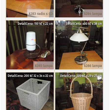
k283 radio s CD
k284 lampa
DetailCena: 150 kč v.22 cm
DetailCena: 400 kč v.38 cm
k285 lampa
k286 lampa
DetailCena: 200 kč 32 x 34 v.32 cm
DetailCena: 200 kč d.29 v.25 cm