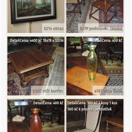
k214 obraz
k219 podstavec Záloha
DetailCena: 4400 kč 78x78 v.52cm
DetailCena: 400 kč
k220 stůl konfer.
a187 váza žlutá
DetailCena: 400 kč
DetailCena: 500 kč 3 kusy 1 kus
500 kč k prodeji i jednotlivě