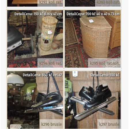
k292 koš rat.
k293 koš rat.
DetailCena: 150 kč d.16 v.47 cm
DetailCena: 700 kč 40 x 40 v.73 cm
k294 koš rat.
k295 koš rat.roh.
DetailCena: 850 kč vel.47
DetailCena: 550 kč
k296 brusle
k297 brusle