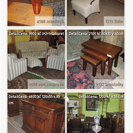
a188 oranžová
f215 židle
DetailCena: 9900 kč 3+2+1+taburet
DetailCena: 2100 kč 60x30 v.40cm
st58 sed.souprava
k132 trojstolky
DetailCena: 4800 kč 120x55 v.95
DetailCena: 1200 kč v.55 cm
cm