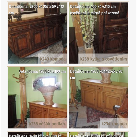
DetailCena: 9800 kč 257 x 59 v.112
DetailCena: 400 kč v.110 cm
cm
osvětlení je mírně poškozené
k240 komoda
k238 kytka s osvětlením
DetailCena: 1200 kč v.190 cm
DetailCena: 4200 kč 143x45 v.90
cm
k236 věšák podlah.
k234 komoda
DetailCena: 1400 kč nyní 800 kč
DetailCena: 11800 kč stůl 210x90