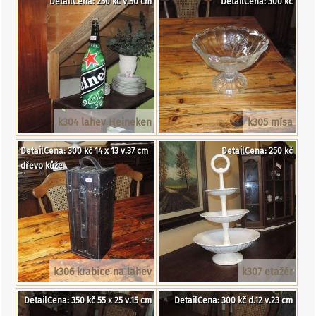
DetailCena: 250 kč v.50 cm
DetailCena: 300 kč
k304 lahev Heineken
k305 mísa
DetailCena: 300 kč 14 x 13 v.37 cm
DetailCena: 250 kč
dřevo kůže
k306 krabice na lahev
k307 etažér
DetailCena: 350 kč 55 x 25 v.15 cm
DetailCena: 300 kč d.12 v.23 cm