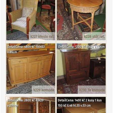
k227 křeslo rat.
k228 stůl rat.
DetailCena: 4800 kč 150x53
DetailCena: 1200 kč 92x54 v.110cm
v.86cm
k229 komoda
k230 Tv komoda
DetailCena: 2800 kč 83x29
DetailCena: 1400 kč 2 kusy 1 kus
v.210cm
700 kč š.46 hl.55 v.53 cm