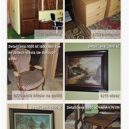
k225 knihovna
k223 kontejner
DetailCena:1000 kč látka,která je
DetailCena: 2800 kč
ne zádech křesla lze dokoupit
u nás
k224 antik křeslo na pošití
k215 obraz
DetailCena: 2800 kč
DetailCena: 1800 kč 44x44 v.74 cm