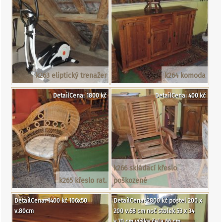
k263 eliptický trenažer
k264 komoda
DetailCena: 1800 kč
DetailCena: 400 kč
k266 skládací křeslo
k265 křeslo rat.
poškozené
DetailCena: 1400 kč 106x50
DetailCena: 2800 kč postel 200 x
v.80cm
200 v.68 cm noč stolek 53 x 34
v.70 cm výška čela 66 cm