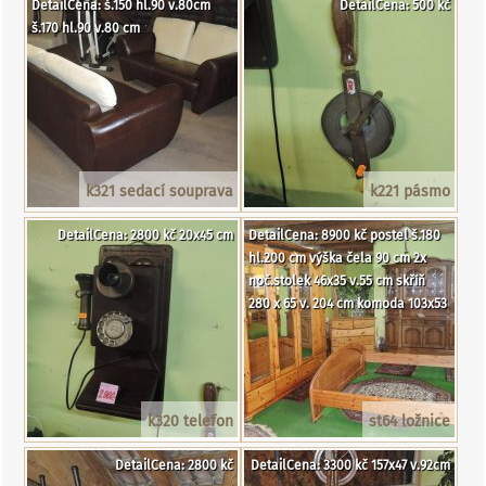
DetailCena: š.150 hl.90 v.80cm
DetailCena: 500 kč
š.170 hl.90 v.80 cm
k321 sedací souprava
k221 pásmo
DetailCena: 2800 kč 20x45 cm
DetailCena: 8900 kč postel š.180
hl.200 cm výška čela 90 cm 2x
noč.stolek 46x35 v.55 cm skříň
280 x 65 v. 204 cm komoda 103x53
k320 telefon
st64 ložnice
DetailCena: 2800 kč
DetailCena: 3300 kč 157x47 v.92cm