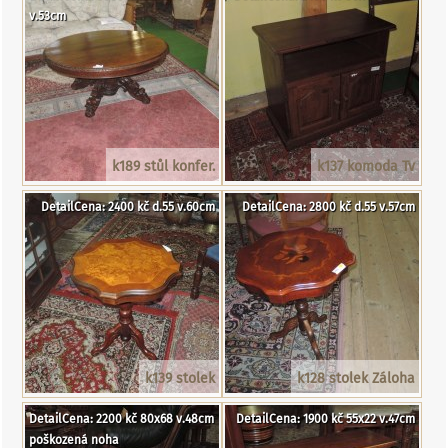
v.53cm
k189 stůl konfer.
k137 komoda Tv
DetailCena: 2400 kč d.55 v.60cm
DetailCena: 2800 kč d.55 v.57cm
k139 stolek
k128 stolek Záloha
DetailCena: 2200 kč 80x68 v.48cm
DetailCena: 1900 kč 55x22 v.47cm
poškozená noha