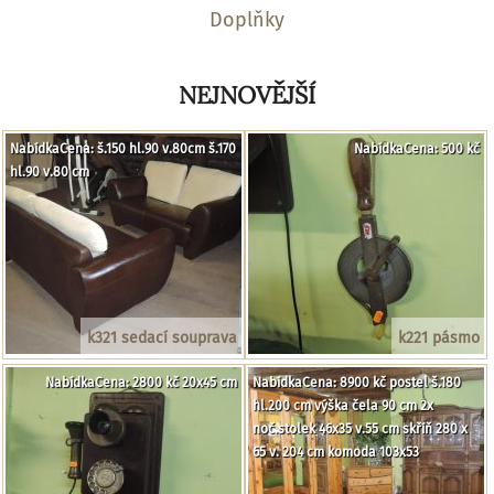
Doplňky
NEJNOVĚJŠÍ
NabídkaCena: š.150 hl.90 v.80cm š.170
NabídkaCena: 500 kč
hl.90 v.80 cm
k321 sedací souprava
k221 pásmo
NabídkaCena: 2800 kč 20x45 cm
NabídkaCena: 8900 kč postel š.180
hl.200 cm výška čela 90 cm 2x
noč.stolek 46x35 v.55 cm skříň 280 x
65 v. 204 cm komoda 103x53