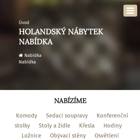
Úvod
HOLANDSKÝ NÁBYTEK
NABÍDKA
›
Nabídka
Nabídka
NABÍZÍME
Komody
Sedací soupravy
Konferenční
stolky
Stoly a židle
Křesla
Hodiny
Ložnice
Obývací stěny
Osvětlení