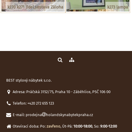
k270 k271 jídel.sestava Záloha
k273 lampa
BEST stylový nábytek s.r.o.
Adresa: Práčská 3152/75, Praha 10 - Záběhlice, PSČ 106 00
Telefon:
+420 272 655 123
E-mail:
prodejna
holandskynabytekpraha.cz
Otevírací doba: Po:
zavřeno
, Út-Pá:
10:00-18:00
, So:
9:00-12:00