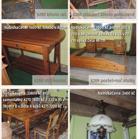
k265 křeslo rat.
k266 skládací křeslo poškozené
NabídkaCena: 1400 kč 106x50 v.80cm
NabídkaCena: 2800 kč postel 200 x
200 v.68 cm noč stolek 53 x 34 v.70
cm výška čela 66 cm
k268 stůl konzol.
k269 postel+noč.stolky
NabídkaCena: 13800 kč stůl
NabídkaCena: 2400 kč
samostatný k270 7800 kč / 220 x 95 v.
78cm + 6 x židle 6 kusů k271 7200 kč /