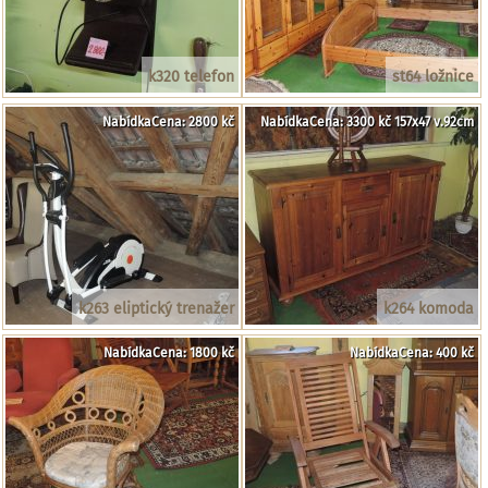
k320 telefon
st64 ložnice
NabídkaCena: 2800 kč
NabídkaCena: 3300 kč 157x47 v.92cm
k263 eliptický trenažer
k264 komoda
NabídkaCena: 1800 kč
NabídkaCena: 400 kč