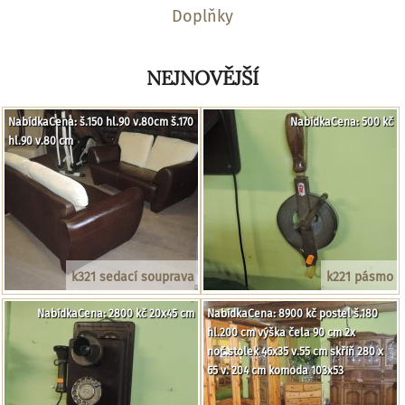
Doplňky
NEJNOVĚJŠÍ
NabídkaCena: š.150 hl.90 v.80cm š.170
NabídkaCena: 500 kč
hl.90 v.80 cm
k321 sedací souprava
k221 pásmo
NabídkaCena: 2800 kč 20x45 cm
NabídkaCena: 8900 kč postel š.180
hl.200 cm výška čela 90 cm 2x
noč.stolek 46x35 v.55 cm skříň 280 x
65 v. 204 cm komoda 103x53