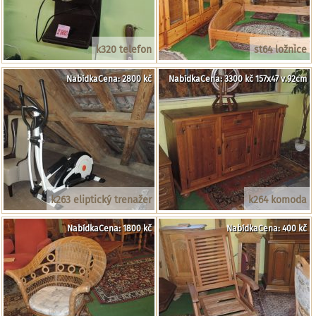
k320 telefon
st64 ložnice
NabídkaCena: 2800 kč
NabídkaCena: 3300 kč 157x47 v.92cm
k263 eliptický trenažer
k264 komoda
NabídkaCena: 1800 kč
NabídkaCena: 400 kč