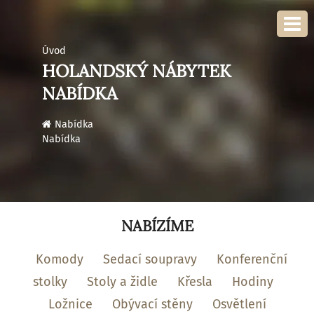
Úvod
HOLANDSKÝ NÁBYTEK
NABÍDKA
›
Nabídka
Nabídka
NABÍZÍME
Komody
Sedací soupravy
Konferenční
stolky
Stoly a židle
Křesla
Hodiny
Ložnice
Obývací stěny
Osvětlení