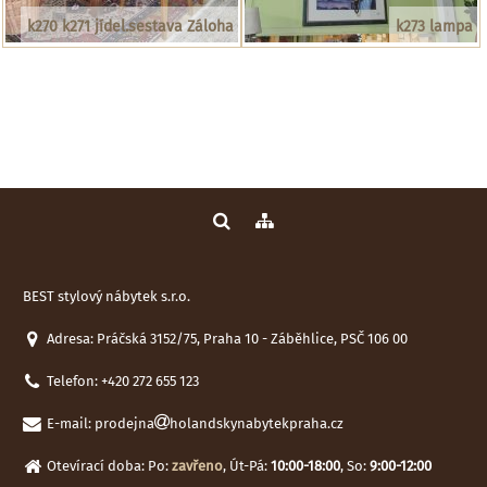
k270 k271 jídel.sestava Záloha
k273 lampa
BEST stylový nábytek s.r.o.
Adresa: Práčská 3152/75, Praha 10 - Záběhlice, PSČ 106 00
Telefon:
+420 272 655 123
E-mail:
prodejna
holandskynabytekpraha.cz
Otevírací doba: Po:
zavřeno
, Út-Pá:
10:00-18:00
, So:
9:00-12:00