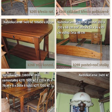
k265 křeslo rat.
k266 skládací křeslo poškozené
NabídkaCena: 1400 kč 106x50 v.80cm
NabídkaCena: 2800 kč postel 200 x
200 v.68 cm noč stolek 53 x 34 v.70
cm výška čela 66 cm
k268 stůl konzol.
k269 postel+noč.stolky
NabídkaCena: 13800 kč stůl
NabídkaCena: 2400 kč
samostatný k270 7800 kč / 220 x 95 v.
78cm + 6 x židle 6 kusů k271 7200 kč /