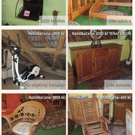
k320 telefon
st64 ložnice
NabídkaCena: 2800 kč
NabídkaCena: 3300 kč 157x47 v.92cm
k263 eliptický trenažer
k264 komoda
NabídkaCena: 1800 kč
NabídkaCena: 400 kč