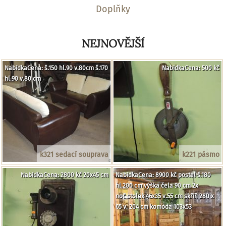
Doplňky
NEJNOVĚJŠÍ
NabídkaCena: š.150 hl.90 v.80cm š.170
NabídkaCena: 500 kč
hl.90 v.80 cm
k321 sedací souprava
k221 pásmo
NabídkaCena: 2800 kč 20x45 cm
NabídkaCena: 8900 kč postel š.180
hl.200 cm výška čela 90 cm 2x
noč.stolek 46x35 v.55 cm skříň 280 x
65 v. 204 cm komoda 103x53