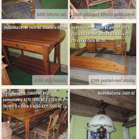
k265 křeslo rat.
k266 skládací křeslo poškozené
NabídkaCena: 1400 kč 106x50 v.80cm
NabídkaCena: 2800 kč postel 200 x
200 v.68 cm noč stolek 53 x 34 v.70
cm výška čela 66 cm
k268 stůl konzol.
k269 postel+noč.stolky
NabídkaCena: 13800 kč stůl
NabídkaCena: 2400 kč
samostatný k270 7800 kč / 220 x 95 v.
78cm + 6 x židle 6 kusů k271 7200 kč /