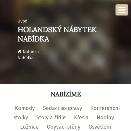
Úvod
HOLANDSKÝ NÁBYTEK
NABÍDKA
›
Nabídka
Nabídka
NABÍZÍME
Komody
Sedací soupravy
Konferenční
stolky
Stoly a židle
Křesla
Hodiny
Ložnice
Obývací stěny
Osvětlení