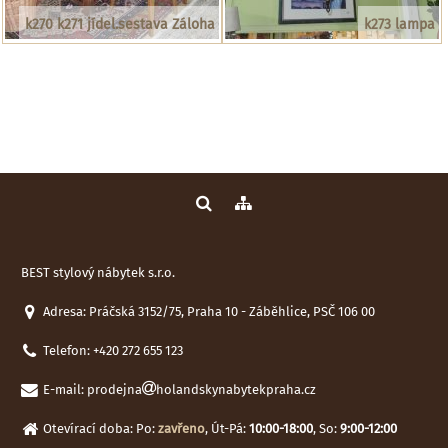
k270 k271 jídel.sestava Záloha
k273 lampa
BEST stylový nábytek s.r.o.
Adresa: Práčská 3152/75, Praha 10 - Záběhlice, PSČ 106 00
Telefon:
+420 272 655 123
E-mail:
prodejna
holandskynabytekpraha.cz
Otevírací doba: Po:
zavřeno
, Út-Pá:
10:00-18:00
, So:
9:00-12:00