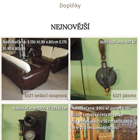
Doplňky
NEJNOVĚJŠÍ
NabídkaCena: š.150 hl.90 v.80cm š.170
NabídkaCena: 500 kč
hl.90 v.80 cm
k321 sedací souprava
k221 pásmo
NabídkaCena: 2800 kč 20x45 cm
NabídkaCena: 8900 kč postel š.180
hl.200 cm výška čela 90 cm 2x
noč.stolek 46x35 v.55 cm skříň 280 x
65 v. 204 cm komoda 103x53