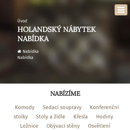
Úvod
HOLANDSKÝ NÁBYTEK
NABÍDKA
›
Nabídka
Nabídka
NABÍZÍME
Komody
Sedací soupravy
Konferenční
stolky
Stoly a židle
Křesla
Hodiny
Ložnice
Obývací stěny
Osvětlení