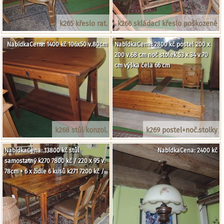
k265 křeslo rat.
k266 skládací křeslo poškozené
NabídkaCena: 1400 kč 106x50 v.80cm
NabídkaCena: 2800 kč postel 200 x
200 v.68 cm noč stolek 53 x 34 v.70
cm výška čela 66 cm
k268 stůl konzol.
k269 postel+noč.stolky
NabídkaCena: 13800 kč stůl
NabídkaCena: 2400 kč
samostatný k270 7800 kč / 220 x 95 v.
78cm + 6 x židle 6 kusů k271 7200 kč /