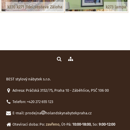
k270 k271 jídel.sestava Záloha
k273 lampa
BEST stylový nábytek s.r.o.
Adresa: Práčská 3152/75, Praha 10 - Záběhlice, PSČ 106 00
Telefon:
+420 272 655 123
E-mail:
prodejna
holandskynabytekpraha.cz
Otevírací doba: Po:
zavřeno
, Út-Pá:
10:00-18:00
, So:
9:00-12:00