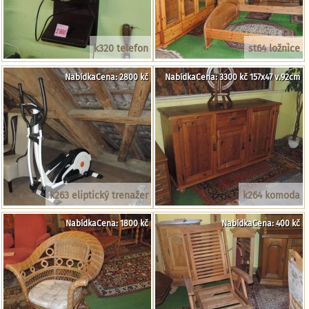
k320 telefon
st64 ložnice
NabídkaCena: 2800 kč
NabídkaCena: 3300 kč 157x47 v.92cm
k263 eliptický trenažer
k264 komoda
NabídkaCena: 1800 kč
NabídkaCena: 400 kč