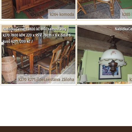
k264 komoda
k265 
NabídkaCena: 13800 kč stůl samostatný
NabídkaCe
k270 7800 kč / 220 x 95 v. 78cm + 6 x židle 6
kusů k271 7200 kč /
k270 k271 jídel.sestava Záloha
k