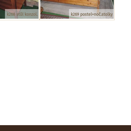
k268 stůl konzol.
k269 postel+noč.stolky