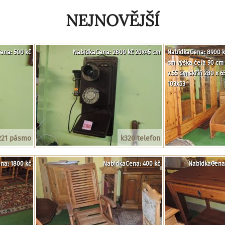
NEJNOVĚJŠÍ
ena: 500 kč
NabídkaCena: 2800 kč 20x45 cm
NabídkaCena: 8900 kč
cm výška čela 90 cm 
v.55 cm skříň 280 x 
103x53
221 pásmo
k320 telefon
na: 1800 kč
NabídkaCena: 400 kč
NabídkaCena: