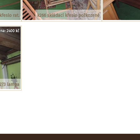
křeslo rat.
k266 skládací křeslo poškozené
na: 2400 kč
273 lampa