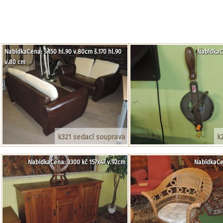
NabídkaCena: š.150 hl.90 v.80cm š.170 hl.90
NabídkaC
v.80 cm
k321 sedací souprava
k
NabídkaCena: 3300 kč 157x47 v.92cm
NabídkaCe