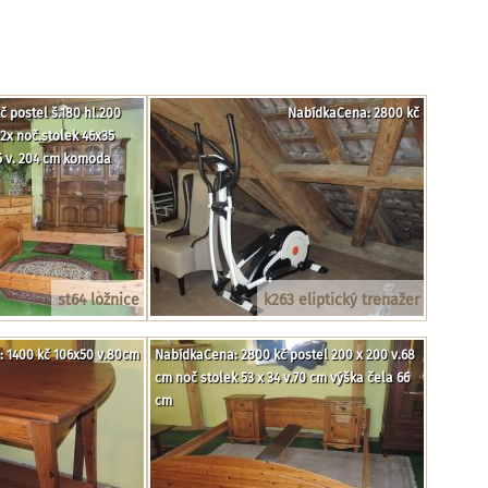
 postel š.180 hl.200
NabídkaCena: 2800 kč
2x noč.stolek 46x35
65 v. 204 cm komoda
st64 ložnice
k263 eliptický trenažer
 1400 kč 106x50 v.80cm
NabídkaCena: 2800 kč postel 200 x 200 v.68
cm noč stolek 53 x 34 v.70 cm výška čela 66
cm