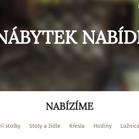
NÁBYTEK NABÍD
NABÍZÍME
í stolky
Stoly a židle
Křesla
Hodiny
Ložnic