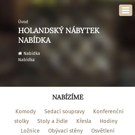
Úvod
HOLANDSKÝ NÁBYTEK
NABÍDKA
›
Nabídka
Nabídka
NABÍZÍME
Komody
Sedací soupravy
Konferenční
stolky
Stoly a židle
Křesla
Hodiny
Ložnice
Obývací stěny
Osvětlení