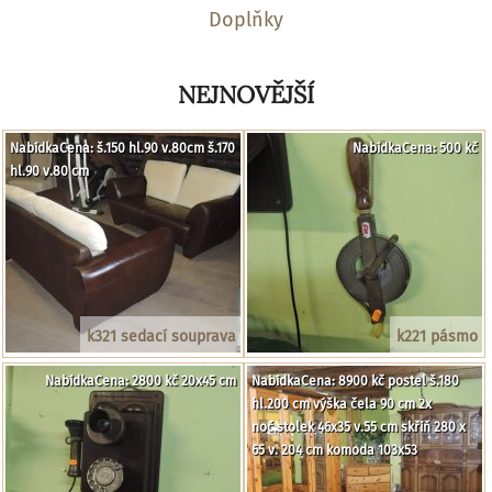
Doplňky
NEJNOVĚJŠÍ
NabídkaCena: š.150 hl.90 v.80cm š.170
NabídkaCena: 500 kč
hl.90 v.80 cm
k321 sedací souprava
k221 pásmo
NabídkaCena: 2800 kč 20x45 cm
NabídkaCena: 8900 kč postel š.180
hl.200 cm výška čela 90 cm 2x
noč.stolek 46x35 v.55 cm skříň 280 x
65 v. 204 cm komoda 103x53