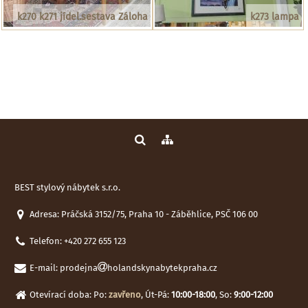
k270 k271 jídel.sestava Záloha
k273 lampa
BEST stylový nábytek s.r.o.
Adresa: Práčská 3152/75, Praha 10 - Záběhlice, PSČ 106 00
Telefon:
+420 272 655 123
E-mail:
prodejna
holandskynabytekpraha.cz
Otevírací doba: Po:
zavřeno
, Út-Pá:
10:00-18:00
, So:
9:00-12:00