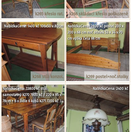
k265 křeslo rat.
k266 skládací křeslo poškozené
NabídkaCena: 1400 kč 106x50 v.80cm
NabídkaCena: 2800 kč postel 200 x
200 v.68 cm noč stolek 53 x 34 v.70
cm výška čela 66 cm
k268 stůl konzol.
k269 postel+noč.stolky
NabídkaCena: 13800 kč stůl
NabídkaCena: 2400 kč
samostatný k270 7800 kč / 220 x 95 v.
78cm + 6 x židle 6 kusů k271 7200 kč /