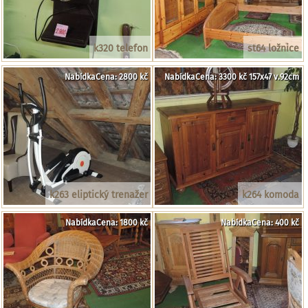
k320 telefon
st64 ložnice
NabídkaCena: 2800 kč
NabídkaCena: 3300 kč 157x47 v.92cm
k263 eliptický trenažer
k264 komoda
NabídkaCena: 1800 kč
NabídkaCena: 400 kč