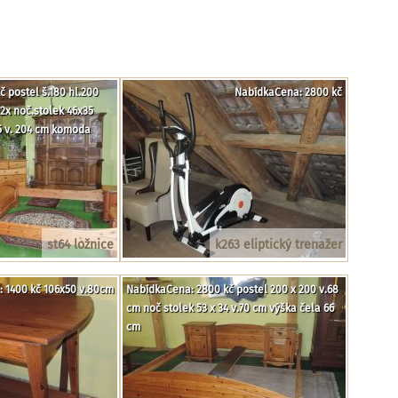
 postel š.180 hl.200
NabídkaCena: 2800 kč
2x noč.stolek 46x35
65 v. 204 cm komoda
st64 ložnice
k263 eliptický trenažer
 1400 kč 106x50 v.80cm
NabídkaCena: 2800 kč postel 200 x 200 v.68
cm noč stolek 53 x 34 v.70 cm výška čela 66
cm