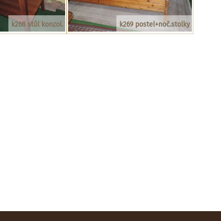
k268 stůl konzol.
k269 postel+noč.stolky