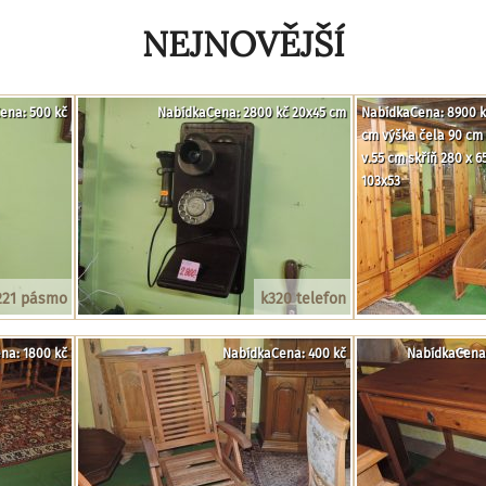
NEJNOVĚJŠÍ
ena: 500 kč
NabídkaCena: 2800 kč 20x45 cm
NabídkaCena: 8900 kč
cm výška čela 90 cm 
v.55 cm skříň 280 x 
103x53
221 pásmo
k320 telefon
na: 1800 kč
NabídkaCena: 400 kč
NabídkaCena: