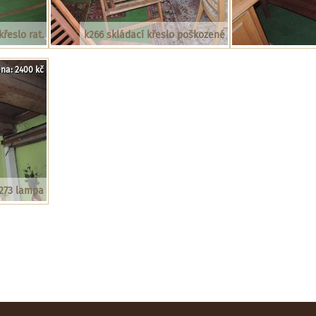
křeslo rat.
k266 skládací křeslo poškozené
na: 2400 kč
273 lampa