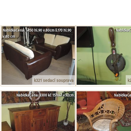
NabídkaCena: š.150 hl.90 v.80cm š.170 hl.90
NabídkaC
v.80 cm
k321 sedací souprava
k
NabídkaCena: 3300 kč 157x47 v.92cm
NabídkaCe