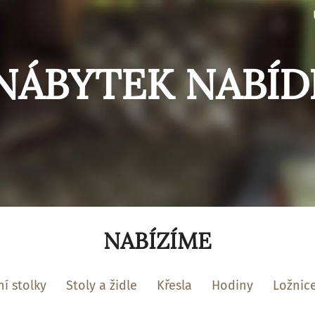
NÁBYTEK NABÍD
NABÍZÍME
í stolky
Stoly a židle
Křesla
Hodiny
Ložnic