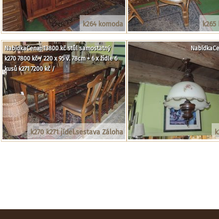
k264 komoda
k265 
NabídkaCena: 13800 kč stůl samostatný
NabídkaCe
k270 7800 kč / 220 x 95 v. 78cm + 6 x židle 6
kusů k271 7200 kč /
k270 k271 jídel.sestava Záloha
k