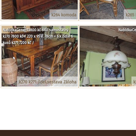
k264 komoda
k265 
NabídkaCena: 13800 kč stůl samostatný
NabídkaCe
k270 7800 kč / 220 x 95 v. 78cm + 6 x židle 6
kusů k271 7200 kč /
k270 k271 jídel.sestava Záloha
k