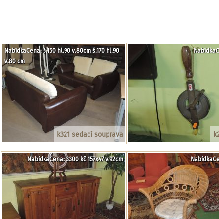
NabídkaCena: š.150 hl.90 v.80cm š.170 hl.90
NabídkaC
v.80 cm
k321 sedací souprava
k
NabídkaCena: 3300 kč 157x47 v.92cm
NabídkaCe