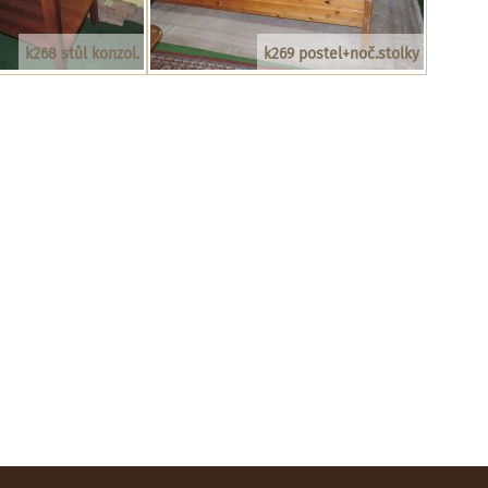
k268 stůl konzol.
k269 postel+noč.stolky