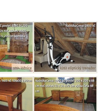
 postel š.180 hl.200
NabídkaCena: 2800 kč
2x noč.stolek 46x35
65 v. 204 cm komoda
st64 ložnice
k263 eliptický trenažer
 1400 kč 106x50 v.80cm
NabídkaCena: 2800 kč postel 200 x 200 v.68
cm noč stolek 53 x 34 v.70 cm výška čela 66
cm