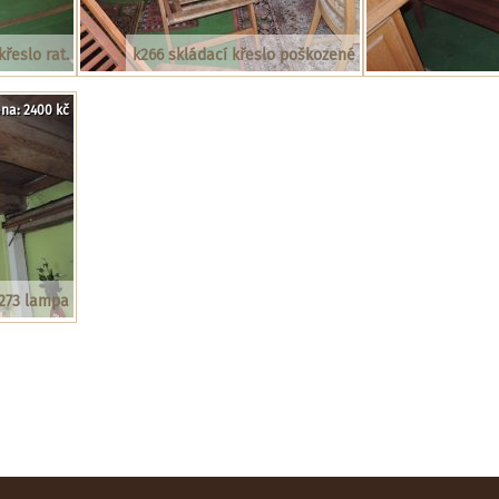
křeslo rat.
k266 skládací křeslo poškozené
na: 2400 kč
273 lampa