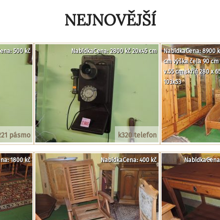
NEJNOVĚJŠÍ
ena: 500 kč
NabídkaCena: 2800 kč 20x45 cm
NabídkaCena: 8900 kč
cm výška čela 90 cm 
v.55 cm skříň 280 x 
103x53
221 pásmo
k320 telefon
na: 1800 kč
NabídkaCena: 400 kč
NabídkaCena: