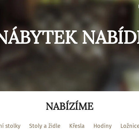
NÁBYTEK NABÍD
NABÍZÍME
í stolky
Stoly a židle
Křesla
Hodiny
Ložnic