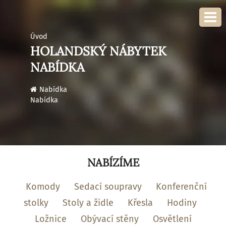
Úvod
HOLANDSKÝ NÁBYTEK
NABÍDKA
›
Nabídka
Nabídka
NABÍZÍME
Komody
Sedací soupravy
Konferenční
stolky
Stoly a židle
Křesla
Hodiny
Ložnice
Obývací stěny
Osvětlení