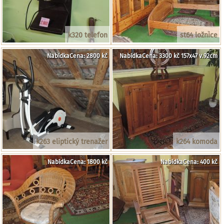
k320 telefon
st64 ložnice
NabídkaCena: 2800 kč
NabídkaCena: 3300 kč 157x47 v.92cm
k263 eliptický trenažer
k264 komoda
NabídkaCena: 1800 kč
NabídkaCena: 400 kč