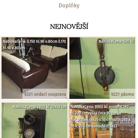
Doplňky
NEJNOVĚJŠÍ
NabídkaCena: š.150 hl.90 v.80cm š.170
NabídkaCena: 500 kč
hl.90 v.80 cm
k321 sedací souprava
k221 pásmo
NabídkaCena: 2800 kč 20x45 cm
NabídkaCena: 8900 kč postel š.180
hl.200 cm výška čela 90 cm 2x
noč.stolek 46x35 v.55 cm skříň 280 x
65 v. 204 cm komoda 103x53