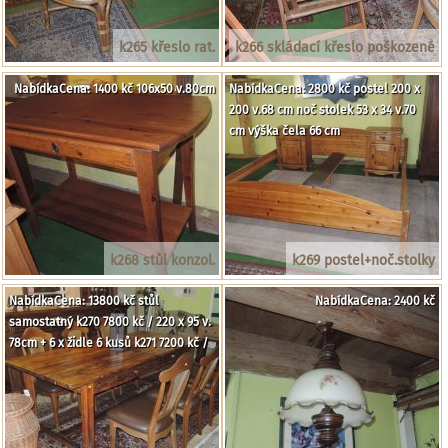
k265 křeslo rat.
k266 skládací křeslo poškozené
NabídkaCena: 1400 kč 106x50 v.80cm
NabídkaCena: 2800 kč postel 200 x
200 v.68 cm noč stolek 53 x 34 v.70
cm výška čela 66 cm
k268 stůl konzol.
k269 postel+noč.stolky
NabídkaCena: 13800 kč stůl
NabídkaCena: 2400 kč
samostatný k270 7800 kč / 220 x 95 v.
78cm + 6 x židle 6 kusů k271 7200 kč /