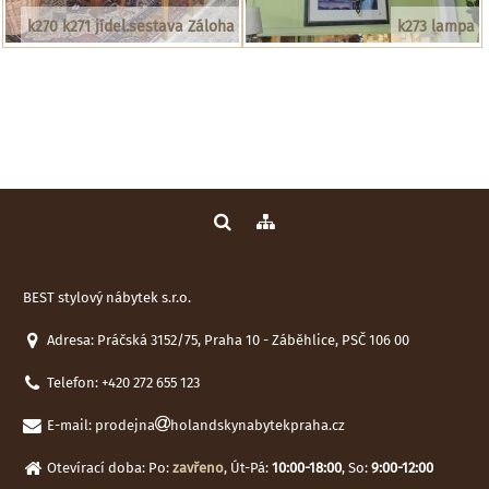
k270 k271 jídel.sestava Záloha
k273 lampa
BEST stylový nábytek s.r.o.
Adresa: Práčská 3152/75, Praha 10 - Záběhlice, PSČ 106 00
Telefon:
+420 272 655 123
E-mail:
prodejna
holandskynabytekpraha.cz
Otevírací doba: Po:
zavřeno
, Út-Pá:
10:00-18:00
, So:
9:00-12:00