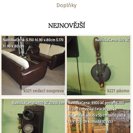
Doplňky
NEJNOVĚJŠÍ
NabídkaCena: š.150 hl.90 v.80cm š.170
NabídkaCena: 500 kč
hl.90 v.80 cm
k321 sedací souprava
k221 pásmo
NabídkaCena: 2800 kč 20x45 cm
NabídkaCena: 8900 kč postel š.180
hl.200 cm výška čela 90 cm 2x
noč.stolek 46x35 v.55 cm skříň 280 x
65 v. 204 cm komoda 103x53