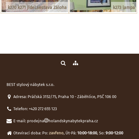
k270 k271 jídel.sestava Záloha
k273 lampa
BEST stylový nábytek s.r.o.
Adresa: Práčská 3152/75, Praha 10 - Záběhlice, PSČ 106 00
Telefon:
+420 272 655 123
E-mail:
prodejna
holandskynabytekpraha.cz
Otevírací doba: Po:
zavřeno
, Út-Pá:
10:00-18:00
, So:
9:00-12:00