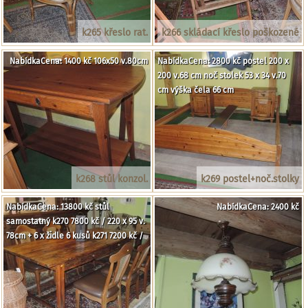
k265 křeslo rat.
k266 skládací křeslo poškozené
NabídkaCena: 1400 kč 106x50 v.80cm
NabídkaCena: 2800 kč postel 200 x
200 v.68 cm noč stolek 53 x 34 v.70
cm výška čela 66 cm
k268 stůl konzol.
k269 postel+noč.stolky
NabídkaCena: 13800 kč stůl
NabídkaCena: 2400 kč
samostatný k270 7800 kč / 220 x 95 v.
78cm + 6 x židle 6 kusů k271 7200 kč /