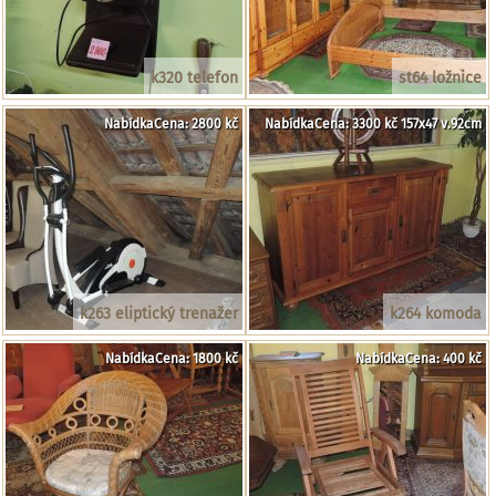
k320 telefon
st64 ložnice
NabídkaCena: 2800 kč
NabídkaCena: 3300 kč 157x47 v.92cm
k263 eliptický trenažer
k264 komoda
NabídkaCena: 1800 kč
NabídkaCena: 400 kč