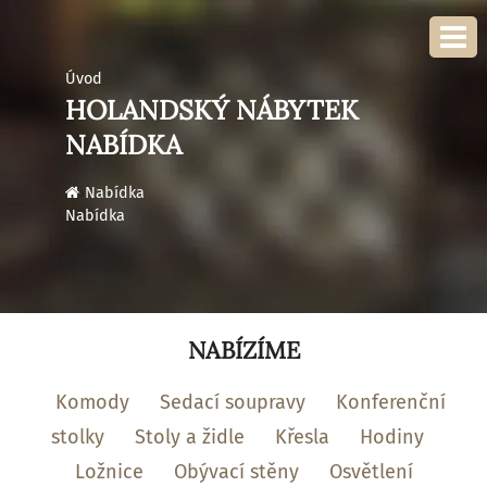
Úvod
HOLANDSKÝ NÁBYTEK
NABÍDKA
›
Nabídka
Nabídka
NABÍZÍME
Komody
Sedací soupravy
Konferenční
stolky
Stoly a židle
Křesla
Hodiny
Ložnice
Obývací stěny
Osvětlení