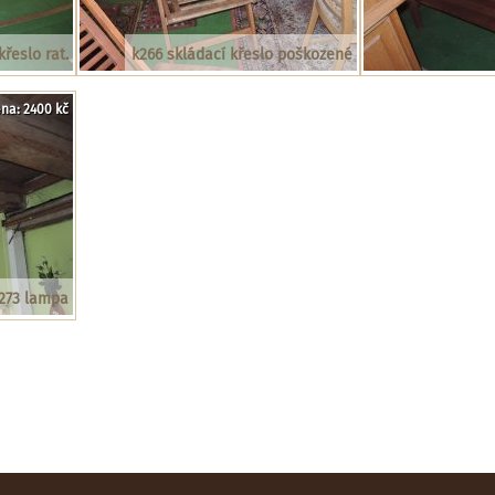
křeslo rat.
k266 skládací křeslo poškozené
na: 2400 kč
273 lampa