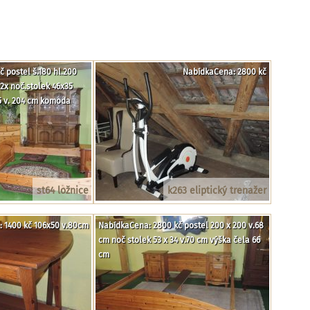
 postel š.180 hl.200
NabídkaCena: 2800 kč
2x noč.stolek 46x35
65 v. 204 cm komoda
st64 ložnice
k263 eliptický trenažer
 1400 kč 106x50 v.80cm
NabídkaCena: 2800 kč postel 200 x 200 v.68
cm noč stolek 53 x 34 v.70 cm výška čela 66
cm