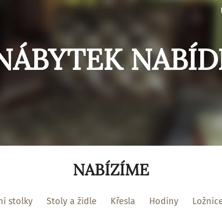
NÁBYTEK NABÍD
NABÍZÍME
í stolky
Stoly a židle
Křesla
Hodiny
Ložnic