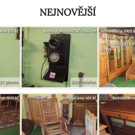
NEJNOVĚJŠÍ
ena: 500 kč
NabídkaCena: 2800 kč 20x45 cm
NabídkaCena: 8900 kč
cm výška čela 90 cm 
v.55 cm skříň 280 x 
103x53
221 pásmo
k320 telefon
na: 1800 kč
NabídkaCena: 400 kč
NabídkaCena: