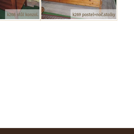
k268 stůl konzol.
k269 postel+noč.stolky