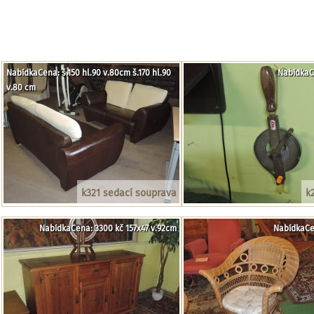
NabídkaCena: š.150 hl.90 v.80cm š.170 hl.90
NabídkaC
v.80 cm
k321 sedací souprava
k
NabídkaCena: 3300 kč 157x47 v.92cm
NabídkaCe