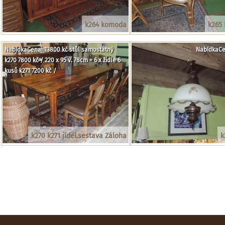
k264 komoda
k265 
NabídkaCena: 13800 kč stůl samostatný
NabídkaCe
k270 7800 kč / 220 x 95 v. 78cm + 6 x židle 6
kusů k271 7200 kč /
k270 k271 jídel.sestava Záloha
k