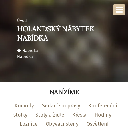
Úvod
HOLANDSKÝ NÁBYTEK
NABÍDKA
›
Nabídka
Nabídka
NABÍZÍME
Komody
Sedací soupravy
Konferenční
stolky
Stoly a židle
Křesla
Hodiny
Ložnice
Obývací stěny
Osvětlení