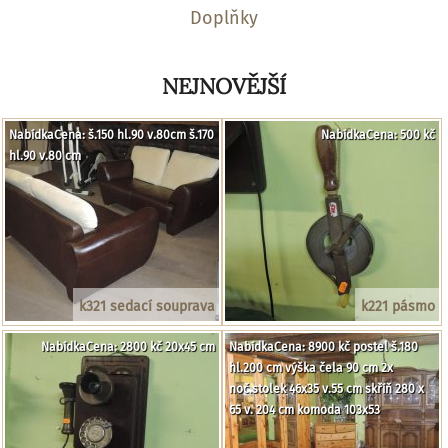
Doplňky
NEJNOVĚJŠÍ
NabídkaCena: š.150 hl.90 v.80cm š.170
NabídkaCena: 500 kč
hl.90 v.80 cm
k321 sedací souprava
k221 pásmo
NabídkaCena: 2800 kč 20x45 cm
NabídkaCena: 8900 kč postel š.180
hl.200 cm výška čela 90 cm 2x
noč.stolek 46x35 v.55 cm skříň 280 x
65 v. 204 cm komoda 103x53