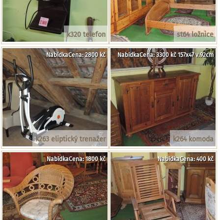
k320 telefon
st64 ložnice
NabídkaCena: 2800 kč
NabídkaCena: 3300 kč 157x47 v.92cm
k263 eliptický trenažer
k264 komoda
NabídkaCena: 1800 kč
NabídkaCena: 400 kč