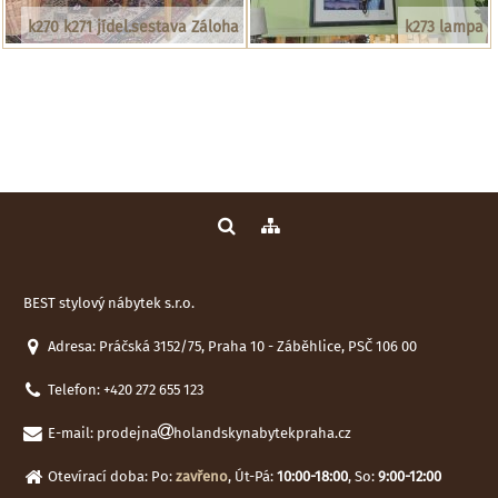
k270 k271 jídel.sestava Záloha
k273 lampa
BEST stylový nábytek s.r.o.
Adresa: Práčská 3152/75, Praha 10 - Záběhlice, PSČ 106 00
Telefon:
+420 272 655 123
E-mail:
prodejna
holandskynabytekpraha.cz
Otevírací doba: Po:
zavřeno
, Út-Pá:
10:00-18:00
, So:
9:00-12:00