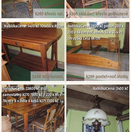
k265 křeslo rat.
k266 skládací křeslo poškozené
NabídkaCena: 1400 kč 106x50 v.80cm
NabídkaCena: 2800 kč postel 200 x
200 v.68 cm noč stolek 53 x 34 v.70
cm výška čela 66 cm
k268 stůl konzol.
k269 postel+noč.stolky
NabídkaCena: 13800 kč stůl
NabídkaCena: 2400 kč
samostatný k270 7800 kč / 220 x 95 v.
78cm + 6 x židle 6 kusů k271 7200 kč /