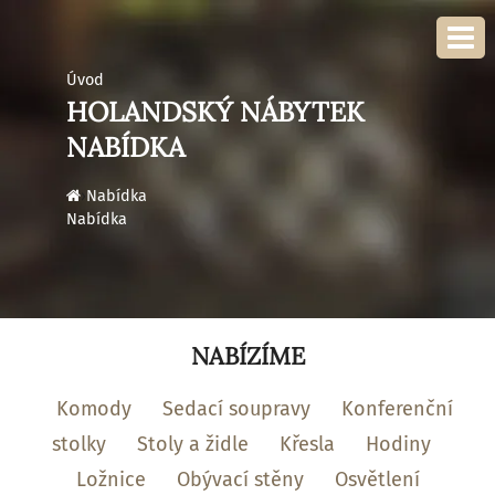
Úvod
HOLANDSKÝ NÁBYTEK
NABÍDKA
›
Nabídka
Nabídka
NABÍZÍME
Komody
Sedací soupravy
Konferenční
stolky
Stoly a židle
Křesla
Hodiny
Ložnice
Obývací stěny
Osvětlení