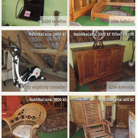
k320 telefon
st64 ložnice
NabídkaCena: 2800 kč
NabídkaCena: 3300 kč 157x47 v.92cm
k263 eliptický trenažer
k264 komoda
NabídkaCena: 1800 kč
NabídkaCena: 400 kč