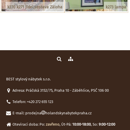
k270 k271 jídel.sestava Záloha
k273 lampa
BEST stylový nábytek s.r.o.
Adresa: Práčská 3152/75, Praha 10 - Záběhlice, PSČ 106 00
Telefon:
+420 272 655 123
E-mail:
prodejna
holandskynabytekpraha.cz
Otevírací doba: Po:
zavřeno
, Út-Pá:
10:00-18:00
, So:
9:00-12:00