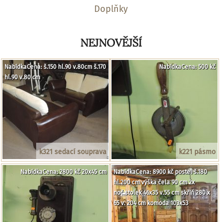
Doplňky
NEJNOVĚJŠÍ
NabídkaCena: š.150 hl.90 v.80cm š.170
NabídkaCena: 500 kč
hl.90 v.80 cm
k321 sedací souprava
k221 pásmo
NabídkaCena: 2800 kč 20x45 cm
NabídkaCena: 8900 kč postel š.180
hl.200 cm výška čela 90 cm 2x
noč.stolek 46x35 v.55 cm skříň 280 x
65 v. 204 cm komoda 103x53