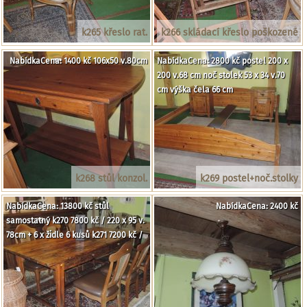
k265 křeslo rat.
k266 skládací křeslo poškozené
NabídkaCena: 1400 kč 106x50 v.80cm
NabídkaCena: 2800 kč postel 200 x
200 v.68 cm noč stolek 53 x 34 v.70
cm výška čela 66 cm
k268 stůl konzol.
k269 postel+noč.stolky
NabídkaCena: 13800 kč stůl
NabídkaCena: 2400 kč
samostatný k270 7800 kč / 220 x 95 v.
78cm + 6 x židle 6 kusů k271 7200 kč /