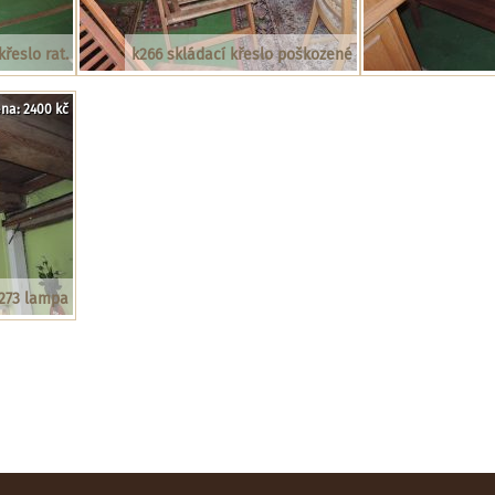
křeslo rat.
k266 skládací křeslo poškozené
na: 2400 kč
273 lampa