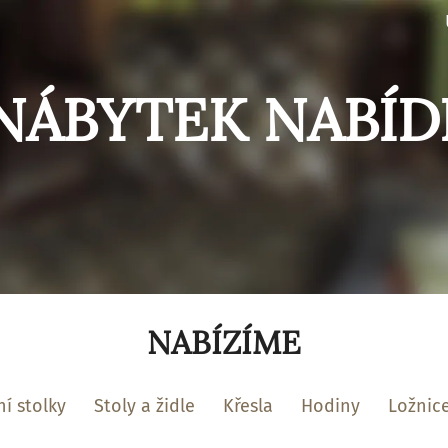
NÁBYTEK NABÍD
NABÍZÍME
í stolky
Stoly a židle
Křesla
Hodiny
Ložnic