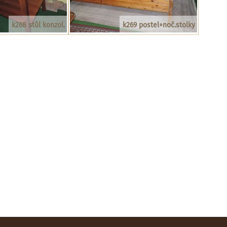
k268 stůl konzol.
k269 postel+noč.stolky