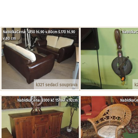
NabídkaCena: š.150 hl.90 v.80cm š.170 hl.90
NabídkaC
v.80 cm
k321 sedací souprava
k
NabídkaCena: 3300 kč 157x47 v.92cm
NabídkaCe