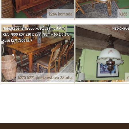
k264 komoda
k265 
NabídkaCena: 13800 kč stůl samostatný
NabídkaCe
k270 7800 kč / 220 x 95 v. 78cm + 6 x židle 6
kusů k271 7200 kč /
k270 k271 jídel.sestava Záloha
k