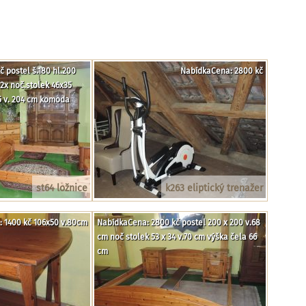
 postel š.180 hl.200
NabídkaCena: 2800 kč
2x noč.stolek 46x35
65 v. 204 cm komoda
st64 ložnice
k263 eliptický trenažer
 1400 kč 106x50 v.80cm
NabídkaCena: 2800 kč postel 200 x 200 v.68
cm noč stolek 53 x 34 v.70 cm výška čela 66
cm