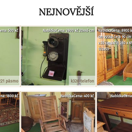
NEJNOVĚJŠÍ
ena: 500 kč
NabídkaCena: 2800 kč 20x45 cm
NabídkaCena: 8900 kč
cm výška čela 90 cm 
v.55 cm skříň 280 x 
103x53
221 pásmo
k320 telefon
na: 1800 kč
NabídkaCena: 400 kč
NabídkaCena: