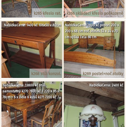
k265 křeslo rat.
k266 skládací křeslo poškozené
NabídkaCena: 1400 kč 106x50 v.80cm
NabídkaCena: 2800 kč postel 200 x
200 v.68 cm noč stolek 53 x 34 v.70
cm výška čela 66 cm
k268 stůl konzol.
k269 postel+noč.stolky
NabídkaCena: 13800 kč stůl
NabídkaCena: 2400 kč
samostatný k270 7800 kč / 220 x 95 v.
78cm + 6 x židle 6 kusů k271 7200 kč /