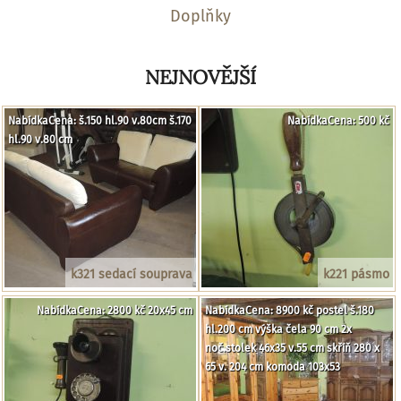
Doplňky
NEJNOVĚJŠÍ
NabídkaCena: š.150 hl.90 v.80cm š.170
NabídkaCena: 500 kč
hl.90 v.80 cm
k321 sedací souprava
k221 pásmo
NabídkaCena: 2800 kč 20x45 cm
NabídkaCena: 8900 kč postel š.180
hl.200 cm výška čela 90 cm 2x
noč.stolek 46x35 v.55 cm skříň 280 x
65 v. 204 cm komoda 103x53