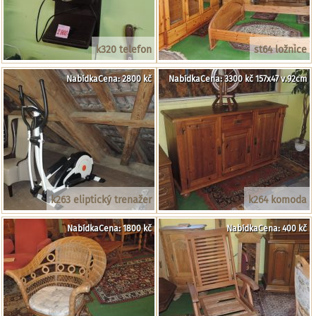
k320 telefon
st64 ložnice
NabídkaCena: 2800 kč
NabídkaCena: 3300 kč 157x47 v.92cm
k263 eliptický trenažer
k264 komoda
NabídkaCena: 1800 kč
NabídkaCena: 400 kč