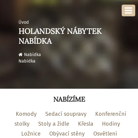
Úvod
HOLANDSKÝ NÁBYTEK
NABÍDKA
›
Nabídka
Nabídka
NABÍZÍME
Komody
Sedací soupravy
Konferenční
stolky
Stoly a židle
Křesla
Hodiny
Ložnice
Obývací stěny
Osvětlení