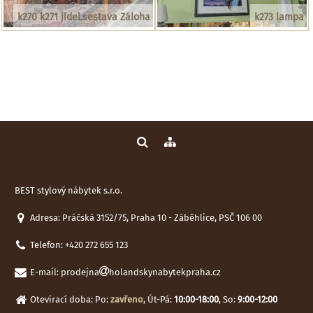
k270 k271 jídel.sestava Záloha
k273 lampa
BEST stylový nábytek s.r.o.
Adresa: Práčská 3152/75, Praha 10 - Záběhlice, PSČ 106 00
Telefon:
+420 272 655 123
E-mail:
prodejna
holandskynabytekpraha.cz
Otevírací doba: Po:
zavřeno
, Út-Pá:
10:00-18:00
, So:
9:00-12:00