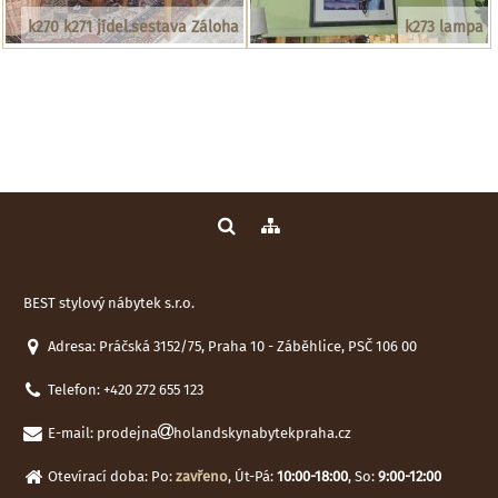
k270 k271 jídel.sestava Záloha
k273 lampa
BEST stylový nábytek s.r.o.
Adresa: Práčská 3152/75, Praha 10 - Záběhlice, PSČ 106 00
Telefon:
+420 272 655 123
E-mail:
prodejna
holandskynabytekpraha.cz
Otevírací doba: Po:
zavřeno
, Út-Pá:
10:00-18:00
, So:
9:00-12:00