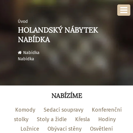
Úvod
HOLANDSKÝ NÁBYTEK
NABÍDKA
›
Nabídka
Nabídka
NABÍZÍME
Komody
Sedací soupravy
Konferenční
stolky
Stoly a židle
Křesla
Hodiny
Ložnice
Obývací stěny
Osvětlení