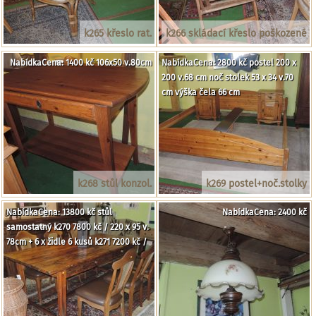
k265 křeslo rat.
k266 skládací křeslo poškozené
NabídkaCena: 1400 kč 106x50 v.80cm
NabídkaCena: 2800 kč postel 200 x
200 v.68 cm noč stolek 53 x 34 v.70
cm výška čela 66 cm
k268 stůl konzol.
k269 postel+noč.stolky
NabídkaCena: 13800 kč stůl
NabídkaCena: 2400 kč
samostatný k270 7800 kč / 220 x 95 v.
78cm + 6 x židle 6 kusů k271 7200 kč /