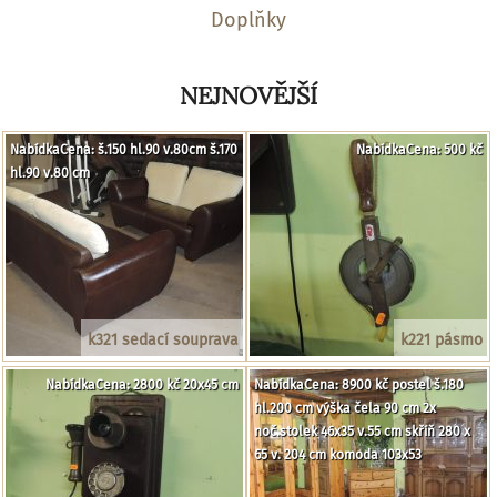
Doplňky
NEJNOVĚJŠÍ
NabídkaCena: š.150 hl.90 v.80cm š.170
NabídkaCena: 500 kč
hl.90 v.80 cm
k321 sedací souprava
k221 pásmo
NabídkaCena: 2800 kč 20x45 cm
NabídkaCena: 8900 kč postel š.180
hl.200 cm výška čela 90 cm 2x
noč.stolek 46x35 v.55 cm skříň 280 x
65 v. 204 cm komoda 103x53