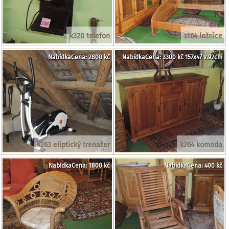
k320 telefon
st64 ložnice
NabídkaCena: 2800 kč
NabídkaCena: 3300 kč 157x47 v.92cm
k263 eliptický trenažer
k264 komoda
NabídkaCena: 1800 kč
NabídkaCena: 400 kč