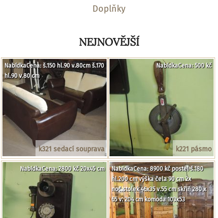
Doplňky
NEJNOVĚJŠÍ
NabídkaCena: š.150 hl.90 v.80cm š.170
NabídkaCena: 500 kč
hl.90 v.80 cm
k321 sedací souprava
k221 pásmo
NabídkaCena: 2800 kč 20x45 cm
NabídkaCena: 8900 kč postel š.180
hl.200 cm výška čela 90 cm 2x
noč.stolek 46x35 v.55 cm skříň 280 x
65 v. 204 cm komoda 103x53