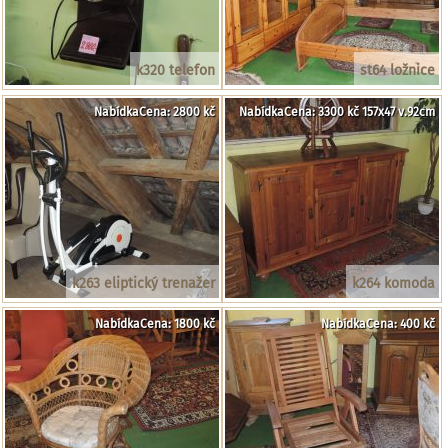
k320 telefon
st64 ložnice
NabídkaCena: 2800 kč
NabídkaCena: 3300 kč 157x47 v.92cm
k263 eliptický trenažer
k264 komoda
NabídkaCena: 1800 kč
NabídkaCena: 400 kč