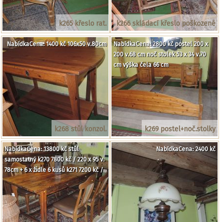
k265 křeslo rat.
k266 skládací křeslo poškozené
NabídkaCena: 1400 kč 106x50 v.80cm
NabídkaCena: 2800 kč postel 200 x
200 v.68 cm noč stolek 53 x 34 v.70
cm výška čela 66 cm
k268 stůl konzol.
k269 postel+noč.stolky
NabídkaCena: 13800 kč stůl
NabídkaCena: 2400 kč
samostatný k270 7800 kč / 220 x 95 v.
78cm + 6 x židle 6 kusů k271 7200 kč /