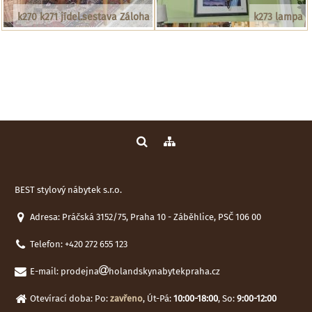
k270 k271 jídel.sestava Záloha
k273 lampa
BEST stylový nábytek s.r.o.
Adresa: Práčská 3152/75, Praha 10 - Záběhlice, PSČ 106 00
Telefon:
+420 272 655 123
E-mail:
prodejna
holandskynabytekpraha.cz
Otevírací doba: Po:
zavřeno
, Út-Pá:
10:00-18:00
, So:
9:00-12:00