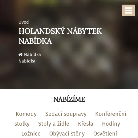
Úvod
HOLANDSKÝ NÁBYTEK
NABÍDKA
›
Nabídka
Nabídka
NABÍZÍME
Komody
Sedací soupravy
Konferenční
stolky
Stoly a židle
Křesla
Hodiny
Ložnice
Obývací stěny
Osvětlení