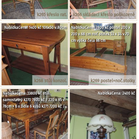
k265 křeslo rat.
k266 skládací křeslo poškozené
NabídkaCena: 1400 kč 106x50 v.80cm
NabídkaCena: 2800 kč postel 200 x
200 v.68 cm noč stolek 53 x 34 v.70
cm výška čela 66 cm
k268 stůl konzol.
k269 postel+noč.stolky
NabídkaCena: 13800 kč stůl
NabídkaCena: 2400 kč
samostatný k270 7800 kč / 220 x 95 v.
78cm + 6 x židle 6 kusů k271 7200 kč /