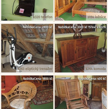
k320 telefon
st64 ložnice
NabídkaCena: 2800 kč
NabídkaCena: 3300 kč 157x47 v.92cm
k263 eliptický trenažer
k264 komoda
NabídkaCena: 1800 kč
NabídkaCena: 400 kč