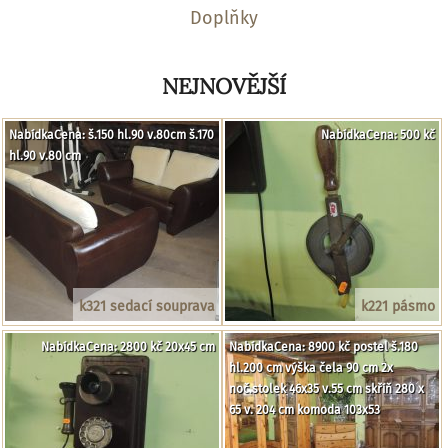
Doplňky
NEJNOVĚJŠÍ
NabídkaCena: š.150 hl.90 v.80cm š.170
NabídkaCena: 500 kč
hl.90 v.80 cm
k321 sedací souprava
k221 pásmo
NabídkaCena: 2800 kč 20x45 cm
NabídkaCena: 8900 kč postel š.180
hl.200 cm výška čela 90 cm 2x
noč.stolek 46x35 v.55 cm skříň 280 x
65 v. 204 cm komoda 103x53