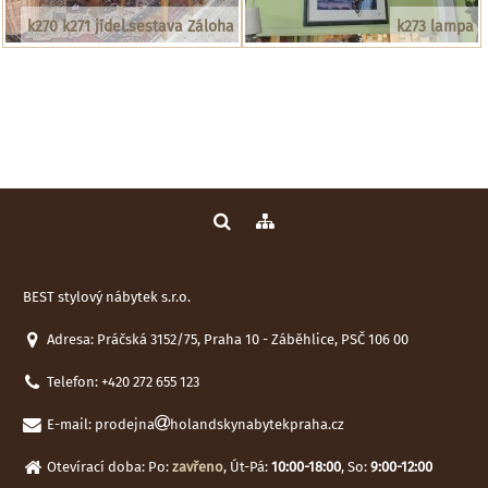
k270 k271 jídel.sestava Záloha
k273 lampa
BEST stylový nábytek s.r.o.
Adresa: Práčská 3152/75, Praha 10 - Záběhlice, PSČ 106 00
Telefon:
+420 272 655 123
E-mail:
prodejna
holandskynabytekpraha.cz
Otevírací doba: Po:
zavřeno
, Út-Pá:
10:00-18:00
, So:
9:00-12:00