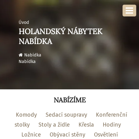
Úvod
HOLANDSKÝ NÁBYTEK
NABÍDKA
›
Nabídka
Nabídka
NABÍZÍME
Komody
Sedací soupravy
Konferenční
stolky
Stoly a židle
Křesla
Hodiny
Ložnice
Obývací stěny
Osvětlení