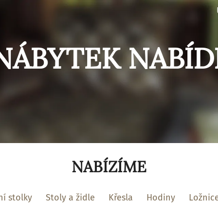
NÁBYTEK NABÍD
NABÍZÍME
í stolky
Stoly a židle
Křesla
Hodiny
Ložnic