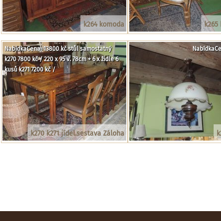
k264 komoda
k265 
NabídkaCena: 13800 kč stůl samostatný
NabídkaCe
k270 7800 kč / 220 x 95 v. 78cm + 6 x židle 6
kusů k271 7200 kč /
k270 k271 jídel.sestava Záloha
k