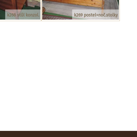
k268 stůl konzol.
k269 postel+noč.stolky