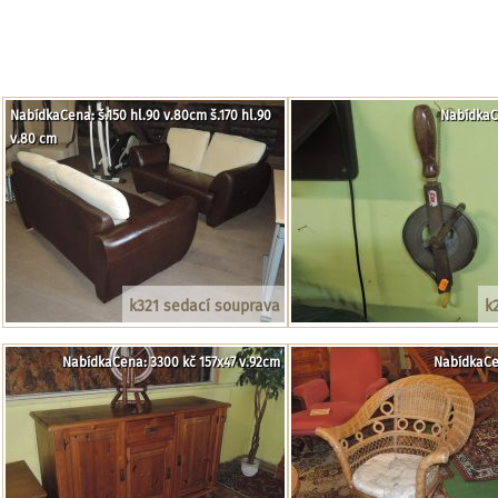
NabídkaCena: š.150 hl.90 v.80cm š.170 hl.90
NabídkaC
v.80 cm
k321 sedací souprava
k
NabídkaCena: 3300 kč 157x47 v.92cm
NabídkaCe