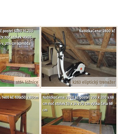
 postel š.180 hl.200
NabídkaCena: 2800 kč
2x noč.stolek 46x35
65 v. 204 cm komoda
st64 ložnice
k263 eliptický trenažer
 1400 kč 106x50 v.80cm
NabídkaCena: 2800 kč postel 200 x 200 v.68
cm noč stolek 53 x 34 v.70 cm výška čela 66
cm