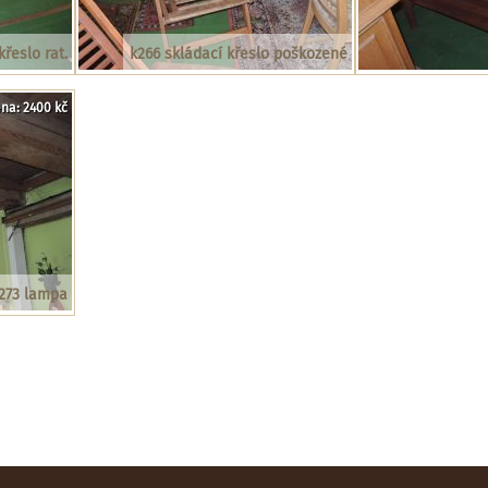
křeslo rat.
k266 skládací křeslo poškozené
na: 2400 kč
273 lampa