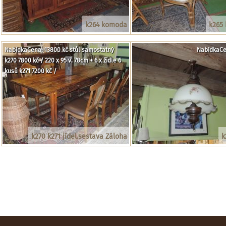
k264 komoda
k265 
NabídkaCena: 13800 kč stůl samostatný
NabídkaCe
k270 7800 kč / 220 x 95 v. 78cm + 6 x židle 6
kusů k271 7200 kč /
k270 k271 jídel.sestava Záloha
k