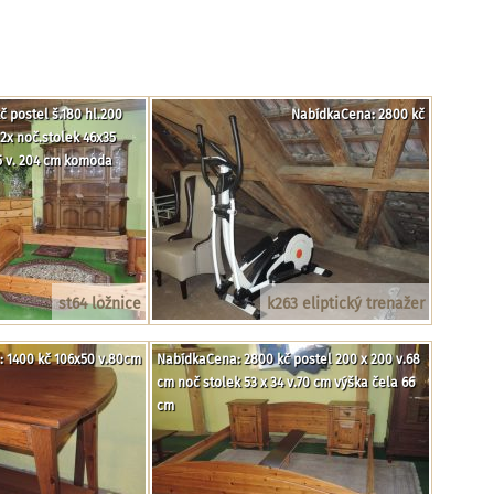
 postel š.180 hl.200
NabídkaCena: 2800 kč
2x noč.stolek 46x35
65 v. 204 cm komoda
st64 ložnice
k263 eliptický trenažer
 1400 kč 106x50 v.80cm
NabídkaCena: 2800 kč postel 200 x 200 v.68
cm noč stolek 53 x 34 v.70 cm výška čela 66
cm