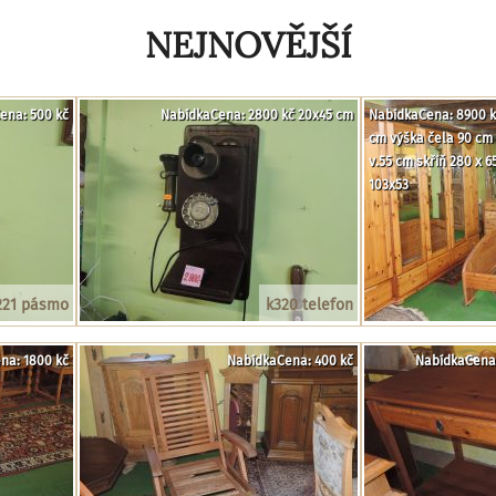
NEJNOVĚJŠÍ
ena: 500 kč
NabídkaCena: 2800 kč 20x45 cm
NabídkaCena: 8900 kč
cm výška čela 90 cm 
v.55 cm skříň 280 x 
103x53
221 pásmo
k320 telefon
na: 1800 kč
NabídkaCena: 400 kč
NabídkaCena: