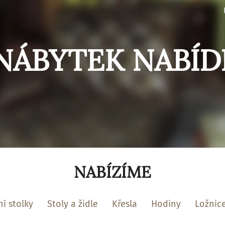
NÁBYTEK NABÍD
NABÍZÍME
í stolky
Stoly a židle
Křesla
Hodiny
Ložnic