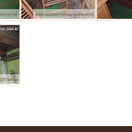
křeslo rat.
k266 skládací křeslo poškozené
na: 2400 kč
273 lampa