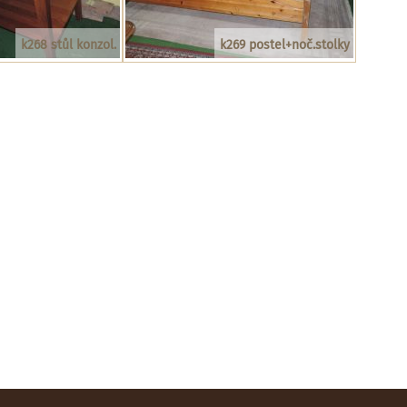
k268 stůl konzol.
k269 postel+noč.stolky