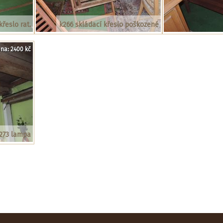
křeslo rat.
k266 skládací křeslo poškozené
na: 2400 kč
273 lampa