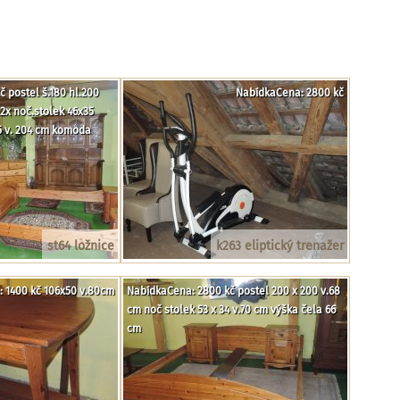
 postel š.180 hl.200
NabídkaCena: 2800 kč
2x noč.stolek 46x35
65 v. 204 cm komoda
st64 ložnice
k263 eliptický trenažer
 1400 kč 106x50 v.80cm
NabídkaCena: 2800 kč postel 200 x 200 v.68
cm noč stolek 53 x 34 v.70 cm výška čela 66
cm