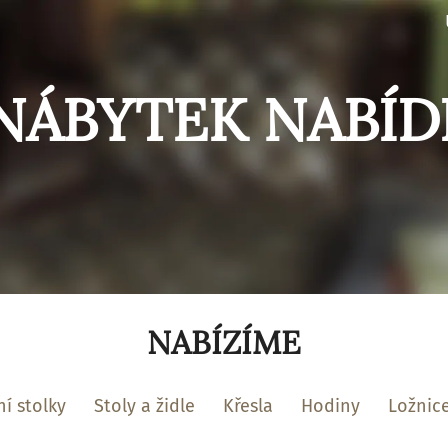
NÁBYTEK NABÍD
NABÍZÍME
í stolky
Stoly a židle
Křesla
Hodiny
Ložnic