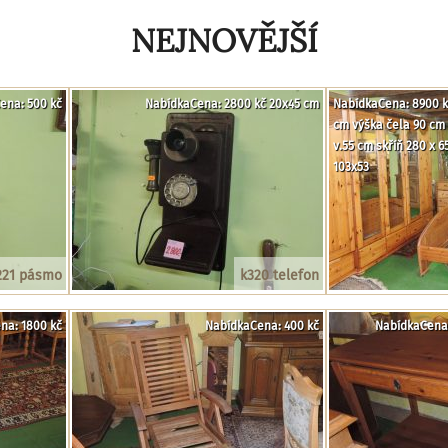
NEJNOVĚJŠÍ
ena: 500 kč
NabídkaCena: 2800 kč 20x45 cm
NabídkaCena: 8900 kč
cm výška čela 90 cm 
v.55 cm skříň 280 x 
103x53
221 pásmo
k320 telefon
na: 1800 kč
NabídkaCena: 400 kč
NabídkaCena: