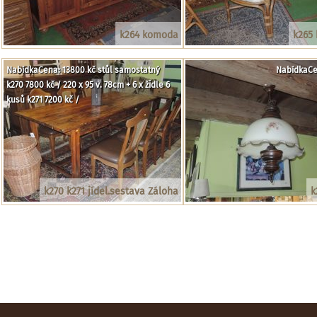
k264 komoda
k265 
NabídkaCena: 13800 kč stůl samostatný
NabídkaCe
k270 7800 kč / 220 x 95 v. 78cm + 6 x židle 6
kusů k271 7200 kč /
k270 k271 jídel.sestava Záloha
k