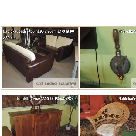
NabídkaCena: š.150 hl.90 v.80cm š.170 hl.90
NabídkaC
v.80 cm
k321 sedací souprava
k
NabídkaCena: 3300 kč 157x47 v.92cm
NabídkaCe