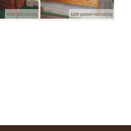
k268 stůl konzol.
k269 postel+noč.stolky