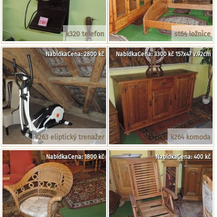
k320 telefon
st64 ložnice
NabídkaCena: 2800 kč
NabídkaCena: 3300 kč 157x47 v.92cm
k263 eliptický trenažer
k264 komoda
NabídkaCena: 1800 kč
NabídkaCena: 400 kč