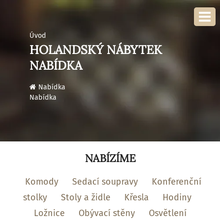
Úvod
HOLANDSKÝ NÁBYTEK
NABÍDKA
›
Nabídka
Nabídka
NABÍZÍME
Komody
Sedací soupravy
Konferenční
stolky
Stoly a židle
Křesla
Hodiny
Ložnice
Obývací stěny
Osvětlení