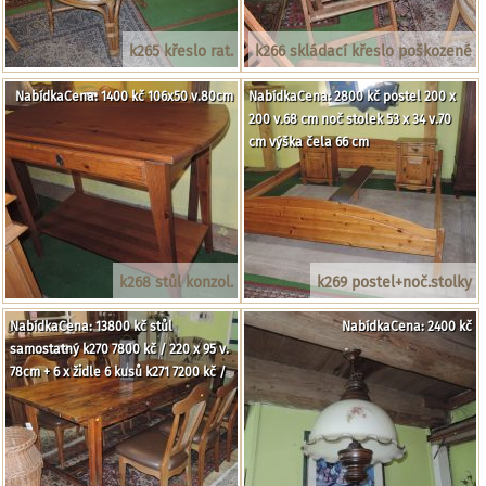
k265 křeslo rat.
k266 skládací křeslo poškozené
NabídkaCena: 1400 kč 106x50 v.80cm
NabídkaCena: 2800 kč postel 200 x
200 v.68 cm noč stolek 53 x 34 v.70
cm výška čela 66 cm
k268 stůl konzol.
k269 postel+noč.stolky
NabídkaCena: 13800 kč stůl
NabídkaCena: 2400 kč
samostatný k270 7800 kč / 220 x 95 v.
78cm + 6 x židle 6 kusů k271 7200 kč /