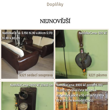
Doplňky
NEJNOVĚJŠÍ
NabídkaCena: š.150 hl.90 v.80cm š.170
NabídkaCena: 500 kč
hl.90 v.80 cm
k321 sedací souprava
k221 pásmo
NabídkaCena: 2800 kč 20x45 cm
NabídkaCena: 8900 kč postel š.180
hl.200 cm výška čela 90 cm 2x
noč.stolek 46x35 v.55 cm skříň 280 x
65 v. 204 cm komoda 103x53