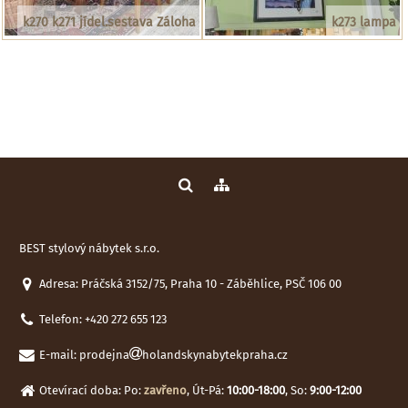
k270 k271 jídel.sestava Záloha
k273 lampa
BEST stylový nábytek s.r.o.
Adresa: Práčská 3152/75, Praha 10 - Záběhlice, PSČ 106 00
Telefon:
+420 272 655 123
E-mail:
prodejna
holandskynabytekpraha.cz
Otevírací doba: Po:
zavřeno
, Út-Pá:
10:00-18:00
, So:
9:00-12:00