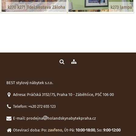
k270 k271 jídel.sestava Záloha
k273 lampa
BEST stylový nábytek s.r.o.
Adresa: Práčská 3152/75, Praha 10 - Záběhlice, PSČ 106 00
Telefon:
+420 272 655 123
E-mail:
prodejna
holandskynabytekpraha.cz
Otevírací doba: Po:
zavřeno
, Út-Pá:
10:00-18:00
, So:
9:00-12:00