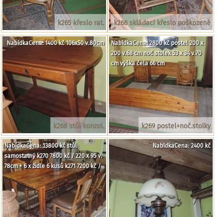
k265 křeslo rat.
k266 skládací křeslo poškozené
NabídkaCena: 1400 kč 106x50 v.80cm
NabídkaCena: 2800 kč postel 200 x
200 v.68 cm noč stolek 53 x 34 v.70
cm výška čela 66 cm
k268 stůl konzol.
k269 postel+noč.stolky
NabídkaCena: 13800 kč stůl
NabídkaCena: 2400 kč
samostatný k270 7800 kč / 220 x 95 v.
78cm + 6 x židle 6 kusů k271 7200 kč /