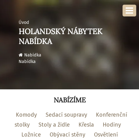
Úvod
HOLANDSKÝ NÁBYTEK
NABÍDKA
›
Nabídka
Nabídka
NABÍZÍME
Komody
Sedací soupravy
Konferenční
stolky
Stoly a židle
Křesla
Hodiny
Ložnice
Obývací stěny
Osvětlení