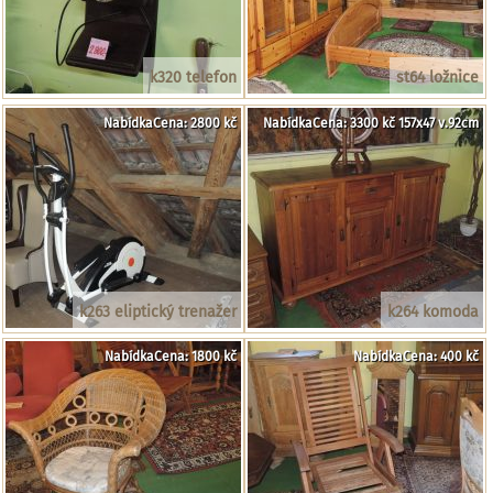
k320 telefon
st64 ložnice
NabídkaCena: 2800 kč
NabídkaCena: 3300 kč 157x47 v.92cm
k263 eliptický trenažer
k264 komoda
NabídkaCena: 1800 kč
NabídkaCena: 400 kč