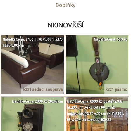
Doplňky
NEJNOVĚJŠÍ
NabídkaCena: š.150 hl.90 v.80cm š.170
NabídkaCena: 500 kč
hl.90 v.80 cm
k321 sedací souprava
k221 pásmo
NabídkaCena: 2800 kč 20x45 cm
NabídkaCena: 8900 kč postel š.180
hl.200 cm výška čela 90 cm 2x
noč.stolek 46x35 v.55 cm skříň 280 x
65 v. 204 cm komoda 103x53