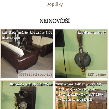
Doplňky
NEJNOVĚJŠÍ
NabídkaCena: š.150 hl.90 v.80cm š.170
NabídkaCena: 500 kč
hl.90 v.80 cm
k321 sedací souprava
k221 pásmo
NabídkaCena: 2800 kč 20x45 cm
NabídkaCena: 8900 kč postel š.180
hl.200 cm výška čela 90 cm 2x
noč.stolek 46x35 v.55 cm skříň 280 x
65 v. 204 cm komoda 103x53