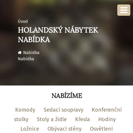
Úvod
HOLANDSKÝ NÁBYTEK
NABÍDKA
›
Nabídka
Nabídka
NABÍZÍME
Komody
Sedací soupravy
Konferenční
stolky
Stoly a židle
Křesla
Hodiny
Ložnice
Obývací stěny
Osvětlení