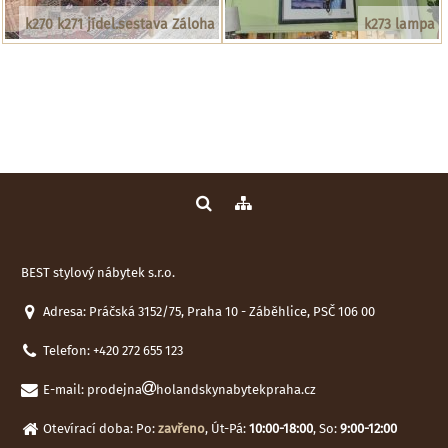
k270 k271 jídel.sestava Záloha
k273 lampa
BEST stylový nábytek s.r.o.
Adresa: Práčská 3152/75, Praha 10 - Záběhlice, PSČ 106 00
Telefon:
+420 272 655 123
E-mail:
prodejna
holandskynabytekpraha.cz
Otevírací doba: Po:
zavřeno
, Út-Pá:
10:00-18:00
, So:
9:00-12:00