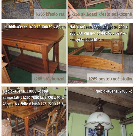
k265 křeslo rat.
k266 skládací křeslo poškozené
NabídkaCena: 1400 kč 106x50 v.80cm
NabídkaCena: 2800 kč postel 200 x
200 v.68 cm noč stolek 53 x 34 v.70
cm výška čela 66 cm
k268 stůl konzol.
k269 postel+noč.stolky
NabídkaCena: 13800 kč stůl
NabídkaCena: 2400 kč
samostatný k270 7800 kč / 220 x 95 v.
78cm + 6 x židle 6 kusů k271 7200 kč /