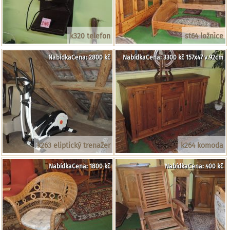
k320 telefon
st64 ložnice
NabídkaCena: 2800 kč
NabídkaCena: 3300 kč 157x47 v.92cm
k263 eliptický trenažer
k264 komoda
NabídkaCena: 1800 kč
NabídkaCena: 400 kč